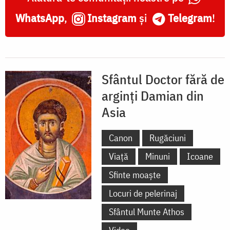
Damian
WhatsApp
,
Instagram
și
Telegram
!
Sfântul Doctor fără de
arginți Damian din
Asia
Canon
Rugăciuni
Viață
Minuni
Icoane
Sfinte moaște
Locuri de pelerinaj
Sfântul Munte Athos