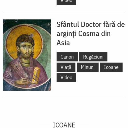
Video
Sfântul Doctor fără de
arginți Cosma din
Asia
Canon
Rugăciuni
Viață
Minuni
Icoane
Video
ICOANE