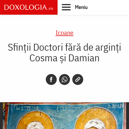
Skip
Meniu
to
main
Main
content
navigation
Icoane
Sfinții Doctori fără de arginți
Cosma și Damian