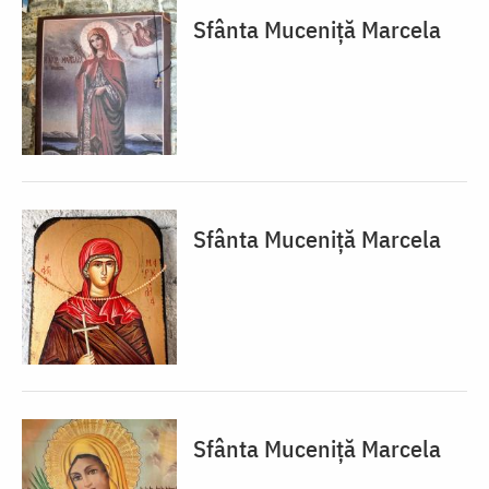
Sfânta Muceniță Marcela
Sfânta Muceniță Marcela
Sfânta Muceniță Marcela