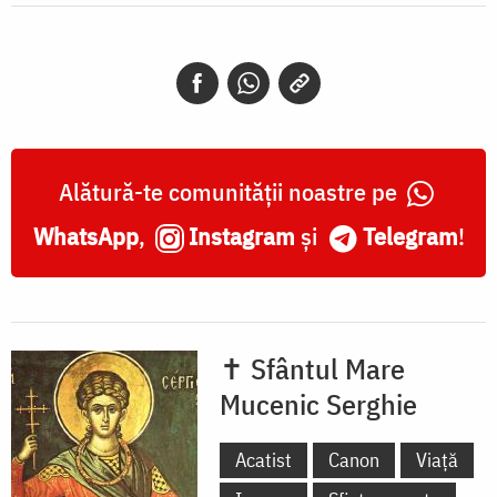
frescă,
Mănăstirea
Dionisiu
-
Athos,
Alătură-te comunității noastre pe
1547
WhatsApp
,
Instagram
și
Telegram
!
✝ Sfântul Mare
Mucenic Serghie
Acatist
Canon
Viață