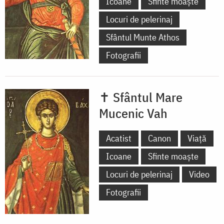
Icoane
Sfinte moaște
Locuri de pelerinaj
Sfântul Munte Athos
Fotografii
✝ Sfântul Mare
Mucenic Vah
Acatist
Canon
Viață
Icoane
Sfinte moaște
Locuri de pelerinaj
Video
Fotografii