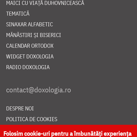
MAICI CU VIAȚĂ DUHOVNICEASCĂ
TEMATICĂ
SINAXAR ALFABETIC
MĂNĂSTIRI ȘI BISERICI
CALENDAR ORTODOX
WIDGET DOXOLOGIA
RADIO DOXOLOGIA
DESPRE NOI
POLITICA DE COOKIES
DONEAZĂ ONLINE PENTRU CATEDRALA NAȚIONALĂ
Folosim cookie-uri pentru a îmbunătăți experiența