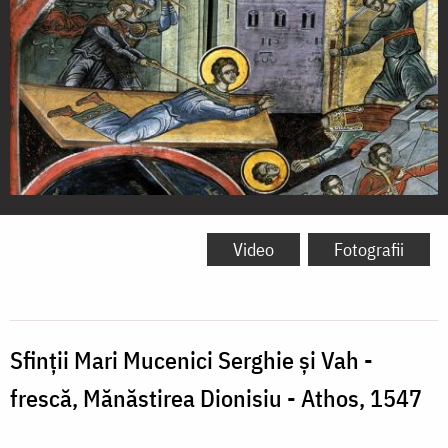
Sfinţii
Mari
Video
Fotografii
Mucenici
Serghie
şi
Sfinţii Mari Mucenici Serghie şi Vah -
Vah
frescă, Mănăstirea Dionisiu - Athos, 1547
-