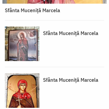
Sfânta Muceniță Marcela
Sfânta Muceniță Marcela
Sfânta Muceniță Marcela