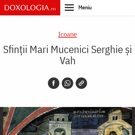
Skip
Meniu
to
main
Main
content
navigation
Icoane
Sfinţii Mari Mucenici Serghie şi
Vah