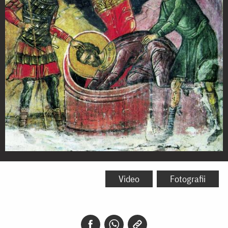
Sfinții
Mucenici
Video
Fotografii
Flor
și