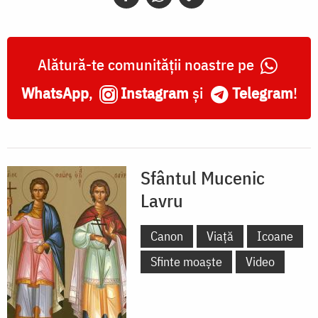
Lavru
Alătură-te comunității noastre pe
WhatsApp
,
Instagram
și
Telegram
!
Sfântul Mucenic
Lavru
Canon
Viață
Icoane
Sfinte moaște
Video