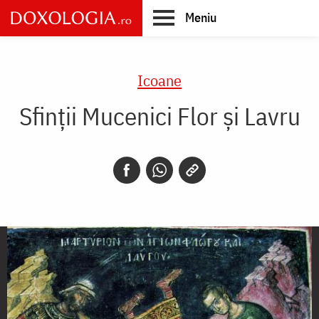
Skip
Meniu
to
main
Main
content
navigation
Icoane
Sfinții Mucenici Flor și Lavru