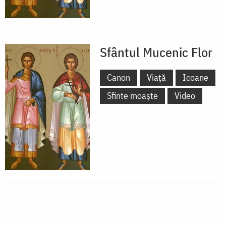
Sfântul Mucenic Flor
Canon
Viață
Icoane
Sfinte moaște
Video