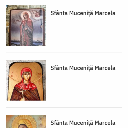
Sfânta Muceniță Marcela
Sfânta Muceniță Marcela
Sfânta Muceniță Marcela