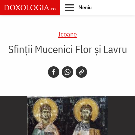
Skip
Meniu
to
main
Main
content
navigation
Icoane
Sfinții Mucenici Flor și Lavru