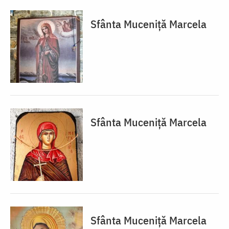
Sfânta Muceniță Marcela
Sfânta Muceniță Marcela
Sfânta Muceniță Marcela