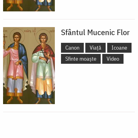
Sfântul Mucenic Flor
Canon
Viață
Icoane
Sfinte moaște
Video