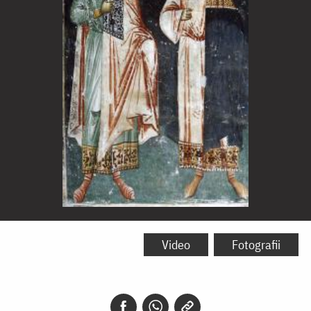
Sfinții
Mucenici
Video
Fotografii
Flor
și