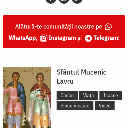
Lavru
Alătură-te comunității noastre pe
WhatsApp
,
Instagram
și
Telegram
!
Sfântul Mucenic
Lavru
Canon
Viață
Icoane
Sfinte moaște
Video