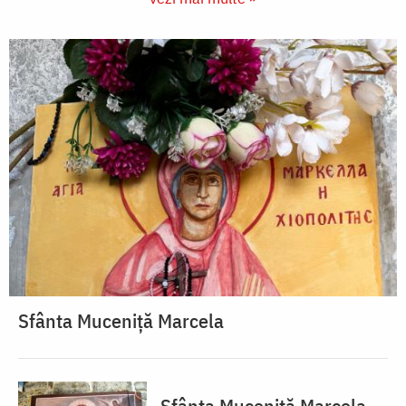
Sfânta Muceniță Marcela
Sfânta Muceniță Marcela