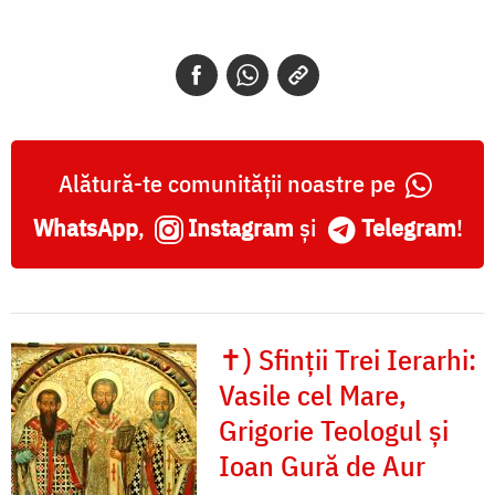
Ierarhi:
Vasile
cel
Mare,
Grigorie
Alătură-te comunității noastre pe
Teologul
WhatsApp
,
Instagram
și
Telegram
!
și
Ioan
Gură
✝) Sfinții Trei Ierarhi:
de
Vasile cel Mare,
Aur
Grigorie Teologul și
Ioan Gură de Aur