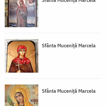
Sfânta Muceniță Marcela
Sfânta Muceniță Marcela