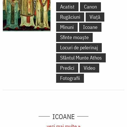
Acatist
Canon
Rugăciuni
Viață
Minuni
Icoane
Sfinte moaște
Locuri de pelerinaj
Sfântul Munte Athos
Predici
Video
Fotografii
ICOANE
vezi mai multe »