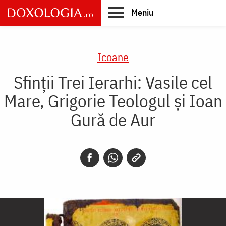
Skip
Meniu
to
main
Main
content
navigation
Icoane
Sfinții Trei Ierarhi: Vasile cel
Mare, Grigorie Teologul și Ioan
Gură de Aur