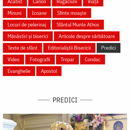
Acatist
Canon
Rugăciuni
Viață
Minuni
Icoane
Sfinte moaște
Locuri de pelerinaj
Sfântul Munte Athos
Mănăstiri și biserici
Articole despre sărbătoare
Texte de sfânt
Editorialiștii Bisericii
Predici
Video
Fotografii
Tropar
Condac
Evanghelie
Apostol
PREDICI