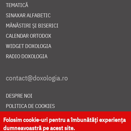
TEMATICĂ
SINAXAR ALFABETIC
MĂNĂSTIRI ȘI BISERICI
CALENDAR ORTODOX
WIDGET DOXOLOGIA
RADIO DOXOLOGIA
DESPRE NOI
POLITICA DE COOKIES
DONEAZĂ ONLINE PENTRU CATEDRALA NAȚIONALĂ
Folosim cookie-uri pentru a îmbunătăți experiența
dumneavoastră pe acest site.