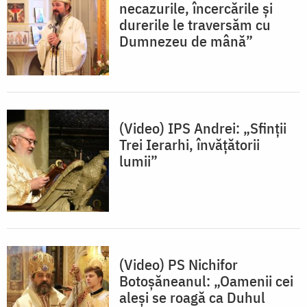
necazurile, încercările și
durerile le traversăm cu
Dumnezeu de mână”
(Video) IPS Andrei: „Sfinții
Trei Ierarhi, învățătorii
lumii”
(Video) PS Nichifor
Botoșăneanul: „Oamenii cei
aleși se roagă ca Duhul