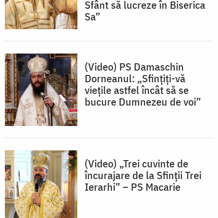
Sfânt să lucreze în Biserica
Sa”
(Video) PS Damaschin
Dorneanul: „Sfințiți-vă
viețile astfel încât să se
bucure Dumnezeu de voi”
(Video) „Trei cuvinte de
încurajare de la Sfinții Trei
Ierarhi” – PS Macarie