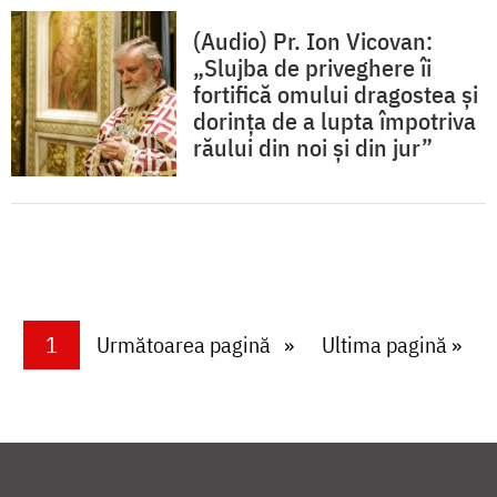
(Audio) Pr. Ion Vicovan:
„Slujba de priveghere îi
fortifică omului dragostea și
dorința de a lupta împotriva
răului din noi și din jur”
Paginare
Current page
1
Next page
Următoarea pagină
Last page
Ultima pagină »