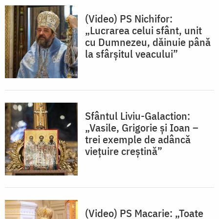
(Video) PS Nichifor:
„Lucrarea celui sfânt, unit
cu Dumnezeu, dăinuie până
la sfârșitul veacului”
Sfântul Liviu-Galaction:
„Vasile, Grigorie şi Ioan –
trei exemple de adâncă
vieţuire creştină”
(Video) PS Macarie: „Toate