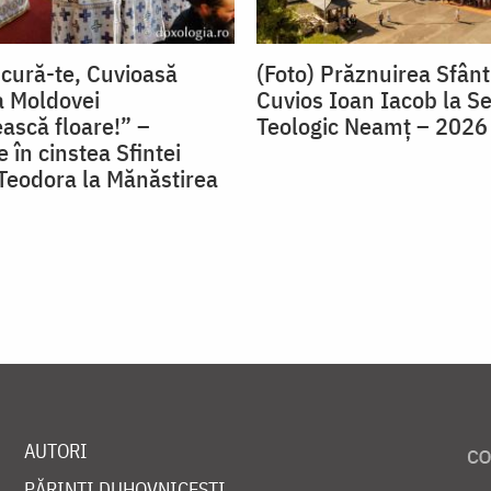
ucură-te, Cuvioasă
(Foto) Prăznuirea Sfânt
a Moldovei
Cuvios Ioan Iacob la S
ască floare!” –
Teologic Neamț – 2026
 în cinstea Sfintei
Teodora la Mănăstirea
AUTORI
PĂRINȚI DUHOVNICEȘTI