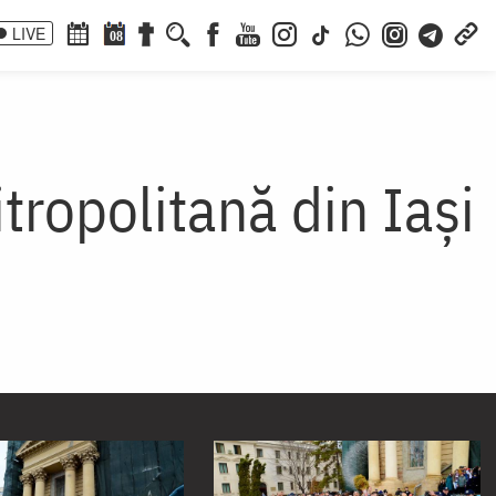
LIVE
08
tropolitană din Iaşi