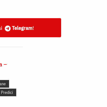
și
Telegram
!
a –
ane
Predici