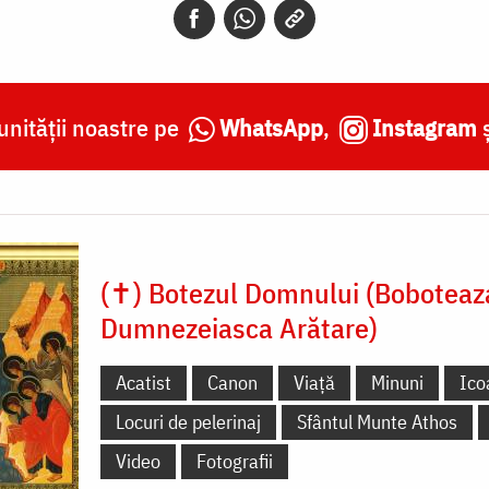
nității noastre pe
WhatsApp
,
Instagram
(✝) Botezul Domnului (Boboteaz
Dumnezeiasca Arătare)
Acatist
Canon
Viață
Minuni
Ico
Locuri de pelerinaj
Sfântul Munte Athos
Video
Fotografii