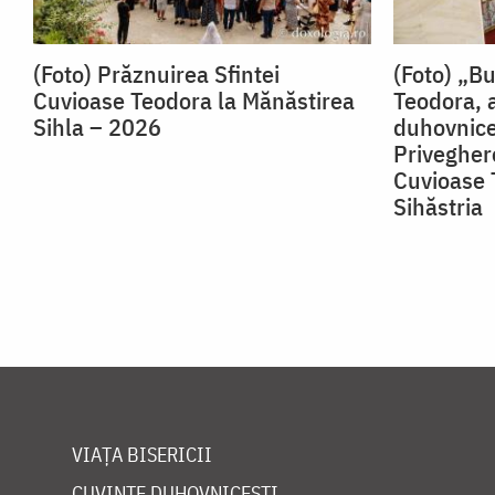
(Foto) Prăznuirea Sfintei
(Foto) „B
Cuvioase Teodora la Mănăstirea
Teodora, 
Sihla – 2026
duhovnice
Priveghere
Cuvioase 
Sihăstria
VIAȚA BISERICII
CUVINTE DUHOVNICEȘTI