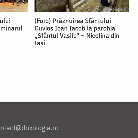
ului
(Foto) Prăznuirea Sfântului
eminarul
Cuvios Ioan Iacob la parohia
„Sfântul Vasile” – Nicolina din
Iași