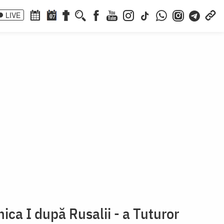
LIVE
07
ica I după Rusalii - a Tuturor