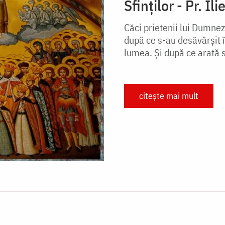
Sfinţilor - Pr. Il
Căci prietenii lui Dumnez
după ce s-au desăvârşit 
lumea. Şi după ce arată st
citește mai mult