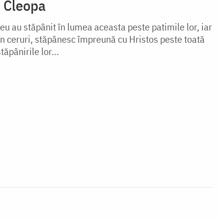
ie Cleopa
eu au stăpânit în lumea aceasta peste patimile lor, iar
în ceruri, stăpânesc împreună cu Hristos peste toată
ăpânirile lor...