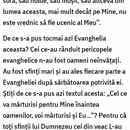
soră, sau holde, sau moşii, sau altceva din
lumea aceasta, mai mult decât pe Mine, nu
este vrednic să fie ucenic al Meu”.
De ce s-a pus tocmai azi Evanghelia
aceasta? Cei ce-au rânduit pericopele
evanghelice n-au fost oameni neînvăţaţi.
Au fost sfinţi mari şi au ales fiecare parte a
Evangheliei după sărbătoarea potrivită ei.
Ştiţi de ce s-a pus azi textul acesta: „Cel ce
va mărturisi pentru Mine înaintea
oamenilor, voi mărturisi şi Eu...”? Pentru că
toţi sfinţii lui Dumnezeu cei din veac L-au