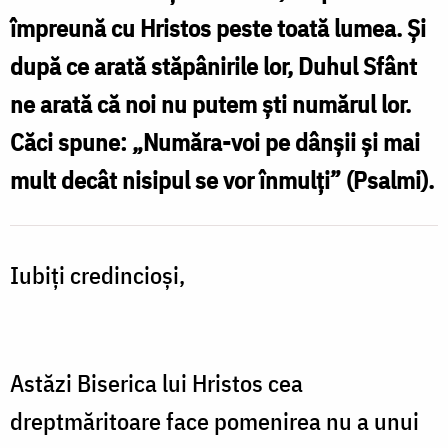
a
împreună cu Hristos peste toată lumea. Şi
Tuturor
după ce arată stăpânirile lor, Duhul Sfânt
Sfinţilor
ne arată că noi nu putem şti numărul lor.
Căci spune: „Număra-voi pe dânşii şi mai
mult decât nisipul se vor înmulţi” (Psalmi).
Iubiţi credincioşi,
Astăzi Biserica lui Hristos cea
dreptmăritoare face pomenirea nu a unui