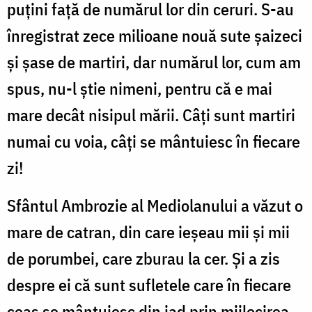
puţini faţă de numărul lor din ceruri. S-au
înregistrat zece milioane nouă sute şaizeci
şi şase de martiri, dar numărul lor, cum am
spus, nu-l ştie nimeni, pentru că e mai
mare decât nisipul mării. Câţi sunt martiri
numai cu voia, câţi se mântuiesc în fiecare
zi!
Sfântul Ambrozie al Mediolanului a văzut o
mare de catran, din care ieşeau mii şi mii
de porumbei, care zburau la cer. Şi a zis
despre ei că sunt sufletele care în fiecare
ceas se mântuiesc din iad prin mijlocirea