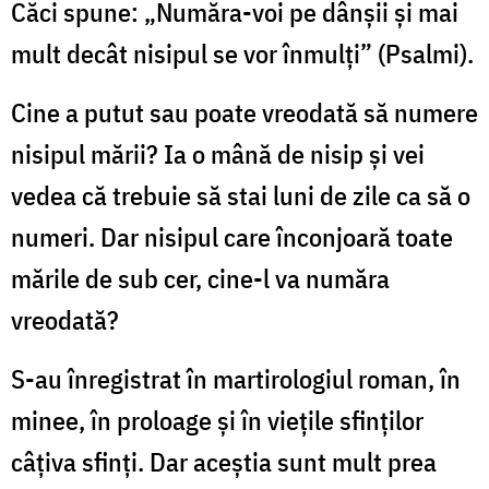
Căci spune: „Număra-voi pe dânşii şi mai
mult decât nisipul se vor înmulţi” (Psalmi).
Cine a putut sau poate vreodată să numere
nisipul mării? Ia o mână de nisip şi vei
vedea că trebuie să stai luni de zile ca să o
numeri. Dar nisipul care înconjoară toate
mările de sub cer, cine-l va număra
vreodată?
S-au înregistrat în martirologiul roman, în
minee, în proloage şi în vieţile sfinţilor
câţiva sfinţi. Dar aceştia sunt mult prea