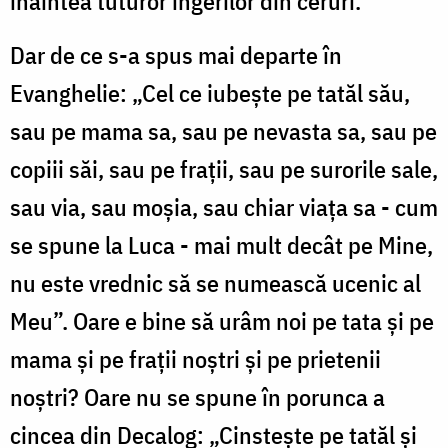
înaintea tuturor îngerilor din ceruri.
Dar de ce s-a spus mai departe în
Evanghelie: „Cel ce iubeşte pe tatăl său,
sau pe mama sa, sau pe nevasta sa, sau pe
copiii săi, sau pe fraţii, sau pe surorile sale,
sau via, sau moşia, sau chiar viaţa sa - cum
se spune la Luca - mai mult decât pe Mine,
nu este vrednic să se numească ucenic al
Meu”. Oare e bine să urâm noi pe tata şi pe
mama şi pe fraţii noştri şi pe prietenii
noştri? Oare nu se spune în porunca a
cincea din Decalog: „Cinsteşte pe tatăl şi