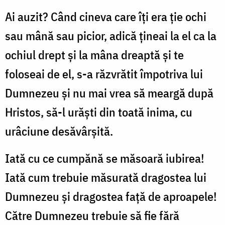
Ai auzit? Când cineva care îţi era ţie ochi
sau mână sau picior, adică ţineai la el ca la
ochiul drept şi la mâna dreaptă şi te
foloseai de el, s-a răzvrătit împotriva lui
Dumnezeu şi nu mai vrea să meargă după
Hristos, să-l urăşti din toată inima, cu
urâciune desăvârşită.
Iată cu ce cumpănă se măsoară iubirea!
Iată cum trebuie măsurată dragostea lui
Dumnezeu şi dragostea faţă de aproapele!
Către Dumnezeu trebuie să fie fără