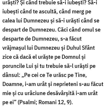
urăşti? Şi când trebuie să-i iubeşti? Să-i
iubeşti când te ascultă, când merg pe
calea lui Dumnezeu şi să-i urăşti când se
despart de Dumnezeu. Căci când omul se
desparte de Dumnezeu, s-a făcut
vrăjmaşul lui Dumnezeu şi Duhul Sfânt
zice că dacă el urăşte pe Domnul şi
poruncile Lui şi tu trebuie să-l urăşti pe
dânsul: „Pe cei ce Te urăsc pe Tine,
Doamne, i-am urât şi neprieteni s-au făcut
mie şi cu urâciune desăvârşită i-am urât
pe ei” (Psalmi; Romani 12, 9).