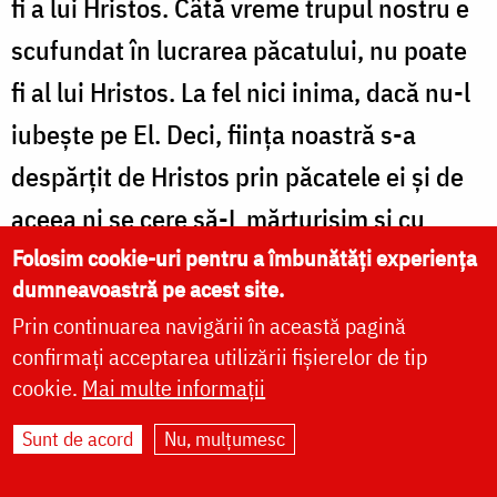
fi a lui Hristos. Câtă vreme trupul nostru e
scufundat în lucrarea păcatului, nu poate
fi al lui Hristos. La fel nici inima, dacă nu-l
iubeşte pe El. Deci, fiinţa noastră s-a
despărţit de Hristos prin păcatele ei şi de
aceea ni se cere să-L mărturisim şi cu
faptele şi cu gura şi să-L iubim din toată
Folosim cookie-uri pentru a îmbunătăți experiența
dumneavoastră pe acest site.
inima, din tot cugetul şi din toată puterea.
Prin continuarea navigării în această pagină
confirmați acceptarea utilizării fișierelor de tip
Deci, când marele apostol Petru şi ceilalţi
cookie.
Mai multe informații
au zis: „Iată, noi am lăsat toate”, au zis:
Sunt de acord
Nu, mulțumesc
„Am lăsat vicleşugul, necredinţa,
făţărnicia şi mândria, am lăsat şi traiul