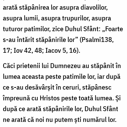
arată stăpânirea lor asupra diavolilor,
asupra lumii, asupra trupurilor, asupra
tuturor patimilor, zice Duhul Sfânt: „Foarte
s-au întărit stăpânirile lor” (Psalmi138,
17; Iov 42, 48; Iacov 5, 16).
Căci prietenii lui Dumnezeu au stăpânit în
lumea aceasta peste patimile lor, iar după
ce s-au desăvârşit în ceruri, stăpânesc
împreună cu Hristos peste toată lumea. Şi
după ce arată stăpânirile lor, Duhul Sfânt
ne arată că noi nu putem şti numărul lor.