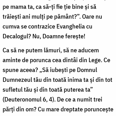
pe mama ta, ca să-ţi fie ţie bine şi să
trăieşti ani mulţi pe pământ?”. Oare nu
cumva se contrazice Evanghelia cu
Decalogul? Nu, Doamne fereşte!
Ca să ne putem lămuri, să ne aducem
aminte de porunca cea dintâi din Lege. Ce
spune aceea? „Să iubeşti pe Domnul
Dumnezeul tău din toată inima ta şi din tot
sufletul tău şi din toată puterea ta”
(Deuteronomul 6, 4). De ce a numit trei
părţi din om? Cu mare dreptate porunceşte