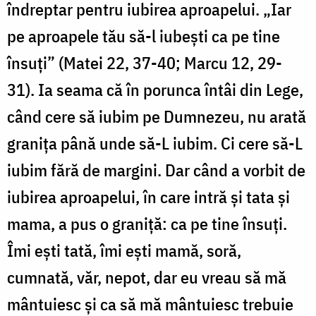
îndreptar pentru iubirea aproapelui. „Iar
pe aproapele tău să-l iubeşti ca pe tine
însuţi” (Matei 22, 37-40; Marcu 12, 29-
31). Ia seama că în porunca întâi din Lege,
când cere să iubim pe Dumnezeu, nu arată
graniţa până unde să-L iubim. Ci cere să-L
iubim fără de margini. Dar când a vorbit de
iubirea aproapelui, în care intră şi tata şi
mama, a pus o graniţă: ca pe tine însuţi.
Îmi eşti tată, îmi eşti mamă, soră,
cumnată, văr, nepot, dar eu vreau să mă
mântuiesc şi ca să mă mântuiesc trebuie