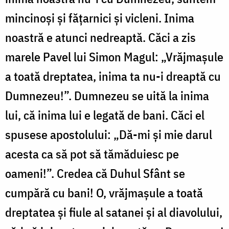
mincinoşi şi făţarnici şi vicleni. Inima
noastră e atunci nedreaptă. Căci a zis
marele Pavel lui Simon Magul: „Vrăjmaşule
a toată dreptatea, inima ta nu-i dreaptă cu
Dumnezeu!”. Dumnezeu se uită la inima
lui, că inima lui e legată de bani. Căci el
spusese apostolului: „Dă-mi şi mie darul
acesta ca să pot să tămăduiesc pe
oameni!”. Credea că Duhul Sfânt se
cumpără cu bani! O, vrăjmaşule a toată
dreptatea şi fiule al satanei şi al diavolului,