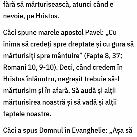
fără să mărturisească, atunci când e
nevoie, pe Hristos.
Căci spune marele apostol Pavel: „Cu
inima să credeţi spre dreptate şi cu gura să
mărturisiţi spre mântuire” (Fapte 8, 37;
Romani 10, 9-10). Deci, când credem în
Hristos înlăuntru, negreşit trebuie să-l
mărturisim şi în afară. Să audă şi alţii
mărturisirea noastră şi să vadă şi alţii
faptele noastre.
Căci a spus Domnul în Evanghelie: „Aşa să