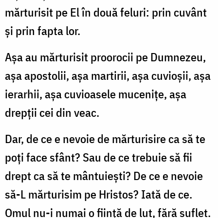
mărturisit pe El în două feluri: prin cuvânt
şi prin fapta lor.
Aşa au mărturisit proorocii pe Dumnezeu,
aşa apostolii, aşa martirii, aşa cuvioşii, aşa
ierarhii, aşa cuvioasele muceniţe, aşa
drepţii cei din veac.
Dar, de ce e nevoie de mărturisire ca să te
poţi face sfânt? Sau de ce trebuie să fii
drept ca să te mântuieşti? De ce e nevoie
să-L mărturisim pe Hristos? Iată de ce.
Omul nu-i numai o fiinţă de lut, fără suflet.