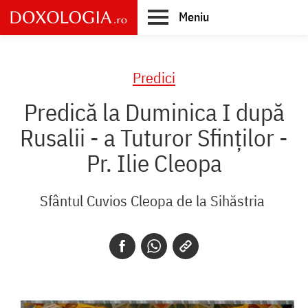
Skip
Meniu
to
main
Main
content
navigation
Predici
Predică la Duminica I după
Rusalii - a Tuturor Sfinţilor -
Pr. Ilie Cleopa
Sfântul Cuvios Cleopa de la Sihăstria