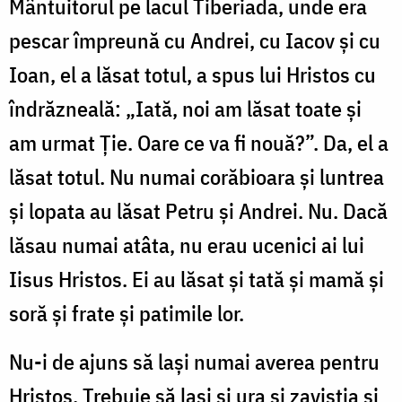
Mântuitorul pe lacul Tiberiada, unde era
pescar împreună cu Andrei, cu Iacov şi cu
Ioan, el a lăsat totul, a spus lui Hristos cu
îndrăzneală: „Iată, noi am lăsat toate şi
am urmat Ţie. Oare ce va fi nouă?”. Da, el a
lăsat totul. Nu numai corăbioara şi luntrea
şi lopata au lăsat Petru şi Andrei. Nu. Dacă
lăsau numai atâta, nu erau ucenici ai lui
Iisus Hristos. Ei au lăsat şi tată şi mamă şi
soră şi frate şi patimile lor.
Nu-i de ajuns să laşi numai averea pentru
Hristos. Trebuie să laşi şi ura şi zavistia şi