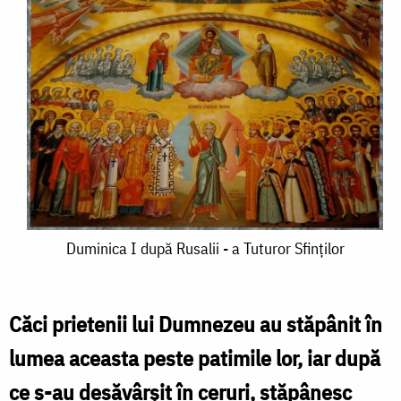
Duminica
Duminica I după Rusalii - a Tuturor Sfinţilor
I
după
Căci prietenii lui Dumnezeu au stăpânit în
Rusalii
lumea aceasta peste patimile lor, iar după
-
ce s-au desăvârşit în ceruri, stăpânesc