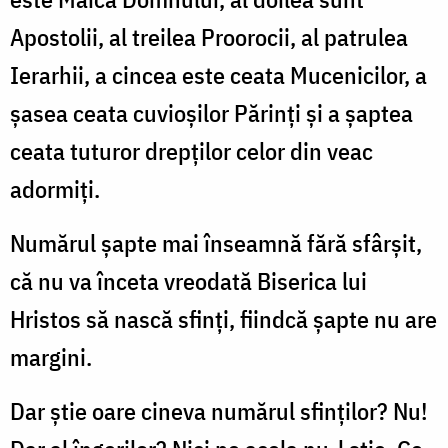
Apostolii, al treilea Proorocii, al patrulea
Ierarhii, a cincea este ceata Mucenicilor, a
şasea ceata cuvioşilor Părinţi şi a şaptea
ceata tuturor drepţilor celor din veac
adormiţi.
Numărul şapte mai înseamnă fără sfârşit,
că nu va înceta vreodată Biserica lui
Hristos să nască sfinţi, fiindcă şapte nu are
margini.
Dar ştie oare cineva numărul sfinţilor? Nu!