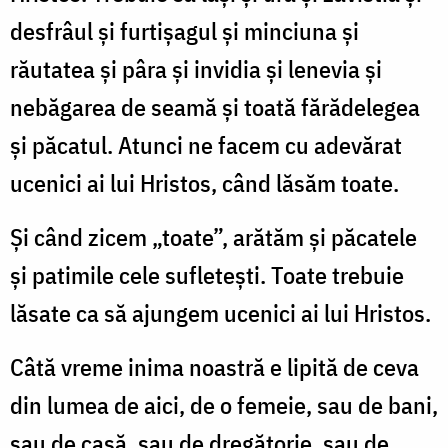
desfrâul şi furtişagul şi minciuna şi
răutatea şi pâra şi invidia şi lenevia şi
nebăgarea de seamă şi toată fărădelegea
şi păcatul. Atunci ne facem cu adevărat
ucenici ai lui Hristos, când lăsăm toate.
Şi când zicem „toate”, arătăm şi păcatele
şi patimile cele sufleteşti. Toate trebuie
lăsate ca să ajungem ucenici ai lui Hristos.
Câtă vreme inima noastră e lipită de ceva
din lumea de aici, de o femeie, sau de bani,
sau de casă, sau de dregătorie, sau de