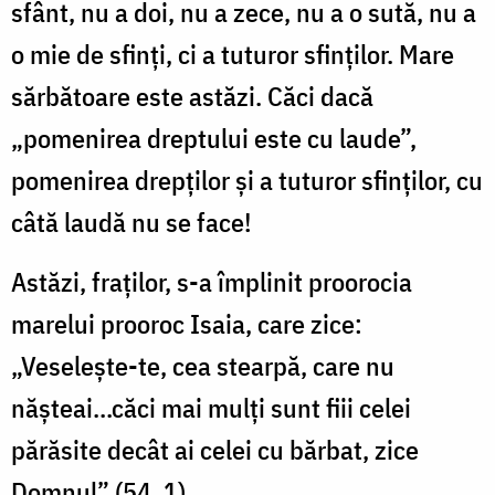
sfânt, nu a doi, nu a zece, nu a o sută, nu a
o mie de sfinţi, ci a tuturor sfinţilor. Mare
sărbătoare este astăzi. Căci dacă
„pomenirea dreptului este cu laude”,
pomenirea drepţilor şi a tuturor sfinţilor, cu
câtă laudă nu se face!
Astăzi, fraţilor, s-a împlinit proorocia
marelui prooroc Isaia, care zice:
„Veseleşte-te, cea stearpă, care nu
năşteai...căci mai mulţi sunt fiii celei
părăsite decât ai celei cu bărbat, zice
Domnul” (54, 1).