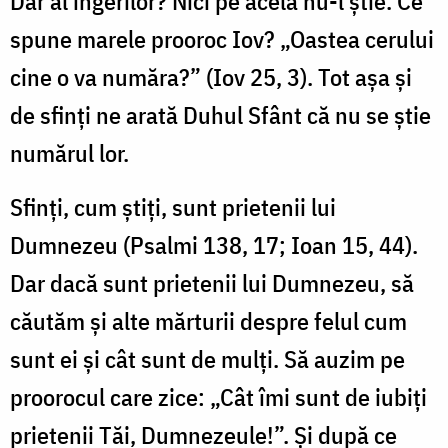
Dar al îngerilor? Nici pe acela nu-l ştie. Ce
spune marele prooroc Iov? „Oastea cerului
cine o va număra?” (Iov 25, 3). Tot aşa şi
de sfinţi ne arată Duhul Sfânt că nu se ştie
numărul lor.
Sfinţi, cum ştiţi, sunt prietenii lui
Dumnezeu (Psalmi 138, 17; Ioan 15, 44).
Dar dacă sunt prietenii lui Dumnezeu, să
căutăm şi alte mărturii despre felul cum
sunt ei şi cât sunt de mulţi. Să auzim pe
proorocul care zice: „Cât îmi sunt de iubiţi
prietenii Tăi, Dumnezeule!”. Şi după ce