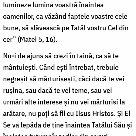
lumineze lumina voastră înaintea
oamenilor, ca văzând faptele voastre cele
bune, să slăvească pe Tatăl vostru Cel din
cer” (Matei 5, 16).
Nu-i de ajuns să crezi în taină, ca să te
mântuieşti. Când eşti întrebat, trebuie
negreşit să mărturiseşti, căci dacă te vei
ruşina, sau dacă te vei teme, sau vei
urmări alte interese şi nu vei mărturisi la
arătare, nu poţi să fii cu Iisus Hristos. Şi El
Se va lepăda de tine înaintea Tatălui Său şi