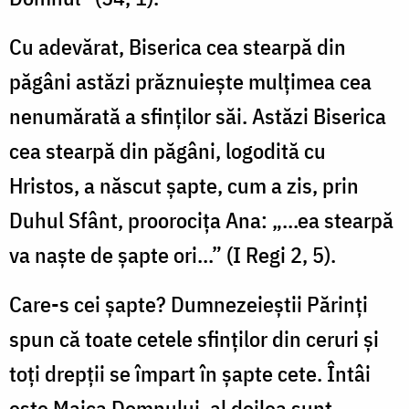
Cu adevărat, Biserica cea stearpă din
păgâni astăzi prăznuieşte mulţimea cea
nenumărată a sfinţilor săi. Astăzi Biserica
cea stearpă din păgâni, logodită cu
Hristos, a născut şapte, cum a zis, prin
Duhul Sfânt, proorociţa Ana: „...ea stearpă
va naşte de şapte ori...” (I Regi 2, 5).
Care-s cei şapte? Dumnezeieştii Părinţi
spun că toate cetele sfinţilor din ceruri şi
toţi drepţii se împart în şapte cete. Întâi
este Maica Domnului, al doilea sunt