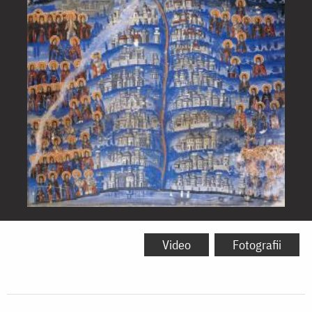
Soborul
Sfinților
Video
Fotografii
Athoniți