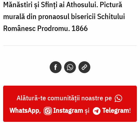
Mănăstiri și Sfinți ai Athosului. Pictură
murală din pronaosul bisericii Schitului
Românesc Prodromu. 1866
Alătură-te comunității noastre pe
WhatsApp
,
Instagram
și
Telegram
!