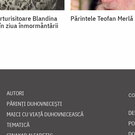
rturisitoare Blandina
Părintele Teofan Merlă
 în ziua înmormântării
AUTORI
PĂRINȚI DUHOVNICEȘTI
DE
MAICI CU VIAȚĂ DUHOVNICEASCĂ
PO
TEMATICĂ
DO