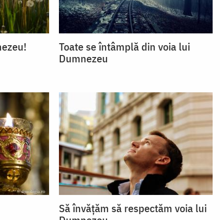
nezeu!
Toate se întâmplă din voia lui
Dumnezeu
Să învățăm să respectăm voia lui
Dumnezeu