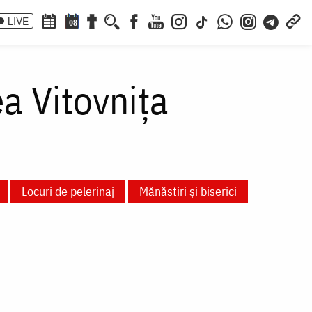
LIVE
08
ea Vitovnița
Locuri de pelerinaj
Mănăstiri și biserici