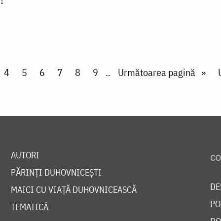
ge
Page
4
Page
5
Page
6
Page
7
Page
8
Page
9
Next page
Următoarea pagină
…
AUTORI
PĂRINȚI DUHOVNICEȘTI
DE
MAICI CU VIAȚĂ DUHOVNICEASCĂ
PO
TEMATICĂ