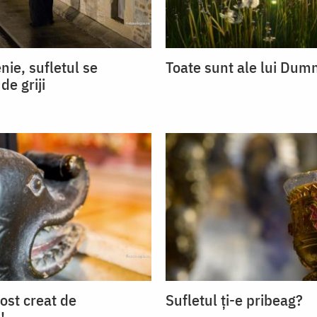
nie, sufletul se
Toate sunt ale lui Dum
de griji
ost creat de
Sufletul ți-e pribeag?
!