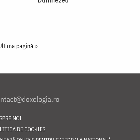
Last page
Ultima pagină »
SPRE NOI
LITICA DE COOKIES