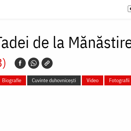
Tadei de la Mănăstir
3)
Biografie
Cuvinte duhovnicești
Video
Fotografii