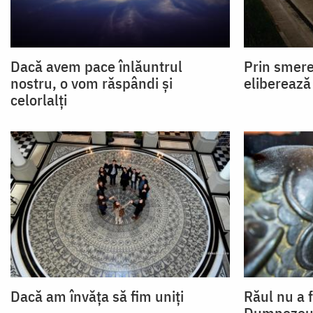
Dacă avem pace înlăuntrul
Prin smere
nostru, o vom răspândi și
eliberează 
celorlalți
Dacă am învăța să fim uniți
Răul nu a f
Dumnezeu