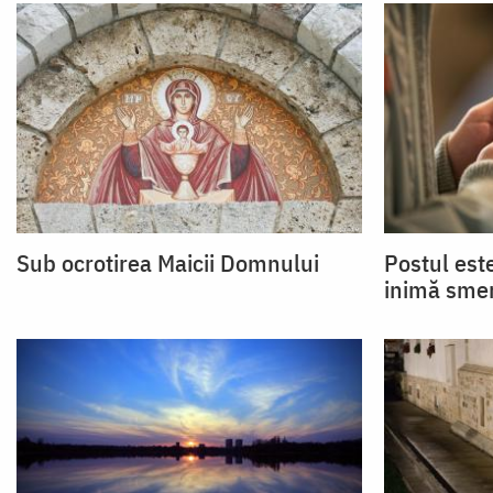
Sub ocrotirea Maicii Domnului
Postul est
inimă smer