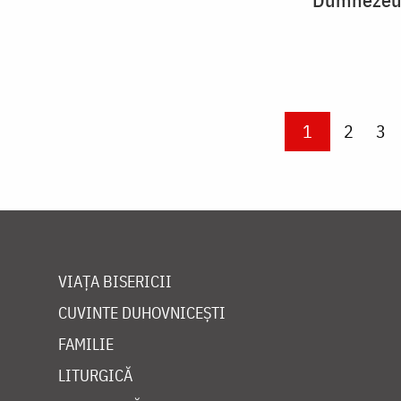
Paginare
Current page
1
Page
2
Pa
3
VIAȚA BISERICII
CUVINTE DUHOVNICEȘTI
FAMILIE
LITURGICĂ