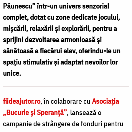
unui
Păunescu” într-un univers senzorial
teren
complet, dotat cu zone dedicate jocului,
f
senzorial
mișcării, relaxării și explorării, pentru a
destinat
sprijini dezvoltarea armonioasă și
copiilor
sănătoasă a fiecărui elev, oferindu-le un
cu
spațiu stimulativ și adaptat nevoilor lor
t
dizabilități
unice.
s
din
d
Iași
c
fiideajutor.ro
, în colaborare cu
Asociația
„Bucurie și Speranță”
, lansează o
d
campanie de strângere de fonduri pentru
d