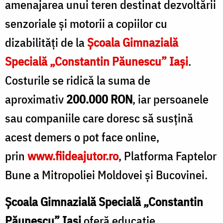
amenajarea unui teren destinat dezvoltării
I
senzoriale și motorii a copiilor cu
dizabilități de la
Școala Gimnazială
Specială „Constantin Păunescu” Iași
.
Costurile se ridică la suma de
aproximativ
200.000 RON
, iar persoanele
sau companiile care doresc să susțină
acest demers o pot face online,
prin
www.fiideajutor.ro
, Platforma Faptelor
Bune a Mitropoliei Moldovei și Bucovinei.
Școala Gimnazială Specială „Constantin
Păunescu” Iași
oferă educație