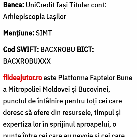
Banca:
UniCredit Iași Titular cont:
Arhiepiscopia Iașilor
Mențiune:
SIMT
Cod SWIFT:
BACXROBU
BICT:
BACXROBUXXX
fiideajutor.ro
este Platforma Faptelor Bune
a Mitropoliei Moldovei și Bucovinei,
punctul de întâlnire pentru toți cei care
doresc să ofere din resursele, timpul și
expertiza lor în sprijinul aproapelui, o
punte între cei care au nevoie și cei care