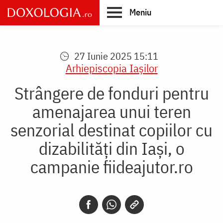
Skip
Meniu
to
main
Main
content
navigation
27 Iunie 2025 15:11
Arhiepiscopia Iaşilor
Strângere de fonduri pentru
amenajarea unui teren
senzorial destinat copiilor cu
dizabilități din Iași, o
campanie fiideajutor.ro