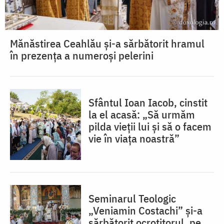
Mănăstirea Ceahlău și-a sărbătorit hramul
în prezența a numeroși pelerini
Sfântul Ioan Iacob, cinstit
la el acasă: „Să urmăm
pilda vieții lui și să o facem
vie în viața noastră”
Seminarul Teologic
„Veniamin Costachi” și-a
sărbătorit ocrotitorul, pe