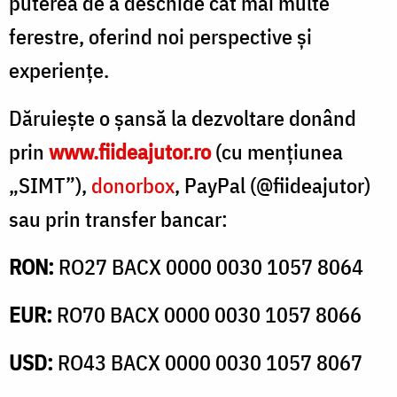
puterea de a deschide cât mai multe
ferestre, oferind noi perspective și
experiențe.
Dăruiește o șansă la dezvoltare donând
prin
www.fiideajutor.ro
(cu mențiunea
„SIMT”),
donorbox
, PayPal (@fiideajutor)
sau prin transfer bancar:
RON:
RO27 BACX 0000 0030 1057 8064
EUR:
RO70 BACX 0000 0030 1057 8066
USD:
RO43 BACX 0000 0030 1057 8067