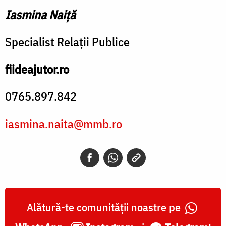
Iasmina Naiță
Specialist Relații Publice
fiideajutor.ro
0765.897.842
iasmina.naita@mmb.ro
Alătură-te comunității noastre pe