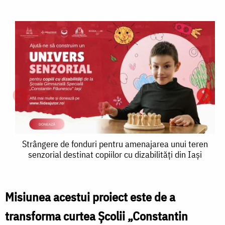
Strângere
Strângere de fonduri pentru amenajarea unui teren
senzorial destinat copiilor cu dizabilități din Iași
de
fonduri
pentru
Misiunea acestui proiect este de a
amenajarea
transforma curtea Școlii „Constantin