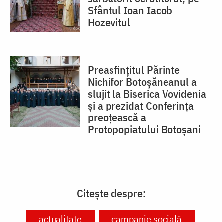
Sfântul Ioan Iacob
Hozevitul
Preasfințitul Părinte
Nichifor Botoșăneanul a
slujit la Biserica Vovidenia
și a prezidat Conferința
preoțească a
Protopopiatului Botoșani
Citește despre:
actualitate
campanie socială