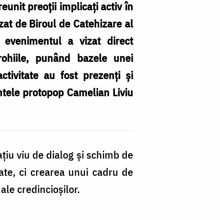
unit preoții implicați activ în
zat de Biroul de Catehizare al
 evenimentul a vizat direct
arohiile, punând bazele unei
tivitate au fost prezenți și
intele protopop Camelian Liviu
țiu viu de dialog și schimb de
late, ci crearea unui cadru de
le credincioșilor.