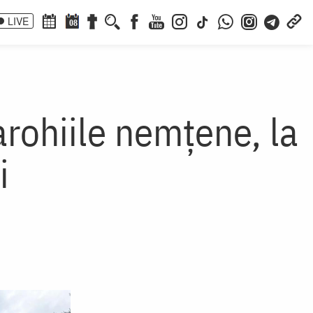
LIVE
08
rohiile nemțene, la
i