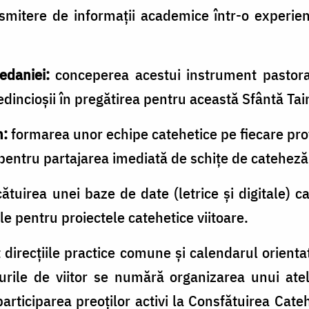
smitere de informații academice într-o experie
edaniei:
conceperea acestui instrument pastoral 
redincioșii în pregătirea pentru această Sfântă Tai
n:
formarea unor echipe catehetice pe fiecare pro
pentru partajarea imediată de schițe de cateheză, 
ătuirea unei baze de date (letrice și digitale) c
ale pentru proiectele catehetice viitoare.
at direcțiile practice comune și calendarul orient
urile de viitor se numără organizarea unui ateli
articiparea preoților activi la Consfătuirea Cate