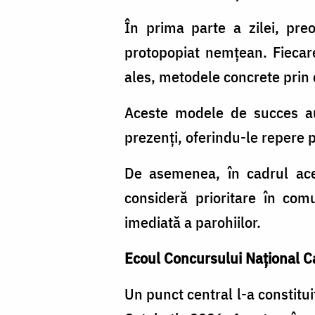
În prima parte a zilei, preo
protopopiat nemțean. Fiecare
ales, metodele concrete prin 
Aceste modele de succes au r
prezenți, oferindu-le repere p
De asemenea, în cadrul aces
consideră prioritare în com
imediată a parohiilor.
Ecoul Concursului Național C
Un punct central l-a constitui