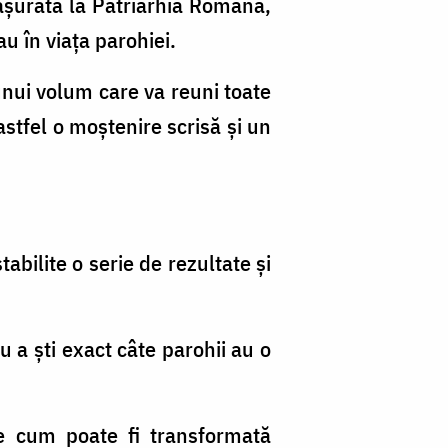
fășurată la Patriarhia Română,
u în viața parohiei.
unui volum care va reuni toate
astfel o moștenire scrisă și un
abilite o serie de rezultate și
u a ști exact câte parohii au o
te cum poate fi transformată