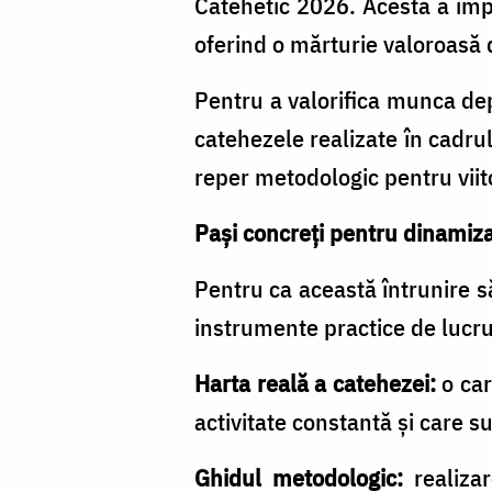
Catehetic 2026. Acesta a împă
oferind o mărturie valoroasă d
Pentru a valorifica munca dep
catehezele realizate în cadrul
reper metodologic pentru viit
Pași concreți pentru dinamiza
Pentru ca această întrunire să
instrumente practice de lucru
Harta reală a catehezei:
o car
activitate constantă și care s
Ghidul metodologic:
realizar