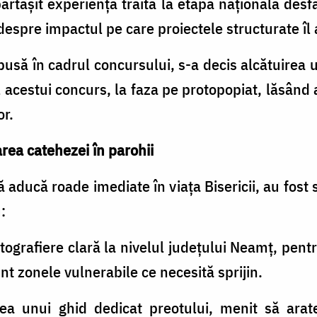
rtășit experiența trăită la etapa națională des
espre impactul pe care proiectele structurate îl a
usă în cadrul concursului, s-a decis alcătuirea 
 acestui concurs, la faza pe protopopiat, lăsând 
or.
rea catehezei în parohii
 aducă roade imediate în viața Bisericii, au fost st
:
tografiere clară la nivelul județului Neamț, pentr
unt zonele vulnerabile ce necesită sprijin.
ea unui ghid dedicat preotului, menit să ara