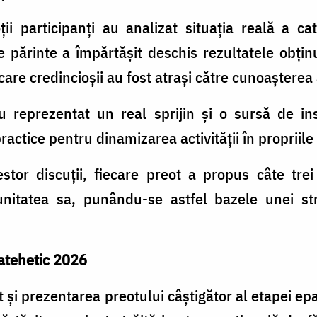
ții participanți au analizat situația reală a ca
 părinte a împărtășit deschis rezultatele obțin
care credincioșii au fost atrași către cunoașterea
eprezentat un real sprijin și o sursă de inspi
ractice pentru dinamizarea activității în propriile 
tor discuții, fiecare preot a propus câte trei
unitatea sa, punându-se astfel bazele unei stra
atehetic 2026
t și prezentarea preotului câștigător al etapei e