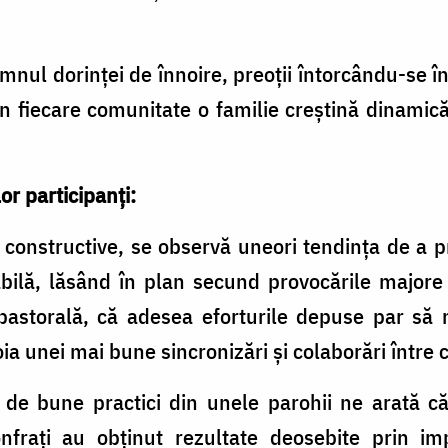
mnul dorinței de înnoire, preoții întorcându-se î
 fiecare comunitate o familie creștină dinamică,
lor participanți:
 constructive, se observă uneori tendința de a p
abilă, lăsând în plan secund provocările majore
pastorală, că adesea eforturile depuse par să n
ia unei mai bune sincronizări și colaborări între c
de bune practici din unele parohii ne arată că
nfrați au obținut rezultate deosebite prin imp