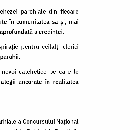
tehezei parohiale din fiecare
ute în comunitatea sa și, mai
 aprofundată a credinței.
rație pentru ceilalți clerici
parohii.
 nevoi catehetice pe care le
tegii ancorate în realitatea
parhiale a Concursului Național