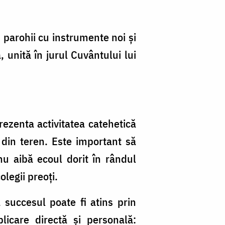
n parohii cu instrumente noi și
 unită în jurul Cuvântului lui
rezenta activitatea catehetică
 din teren. Este important să
u aibă ecoul dorit în rândul
olegii preoți.
 succesul poate fi atins prin
licare directă și personală: