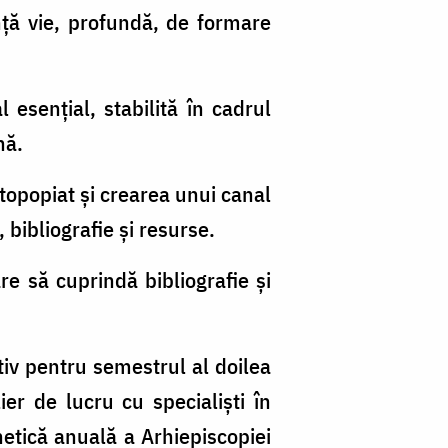
nță vie, profundă, de formare
esențial, stabilită în cadrul
nă.
topopiat și crearea unui canal
bibliografie și resurse.
are să cuprindă bibliografie și
ativ pentru semestrul al doilea
er de lucru cu specialiști în
hetică anuală a Arhiepiscopiei