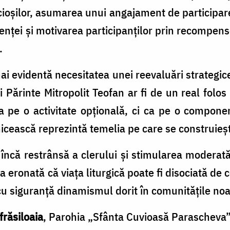
ncioșilor, asumarea unui angajament de participare
enței și motivarea participanților prin recompense
.
ai evidentă necesitatea unei reevaluări strategice
ui Părinte Mitropolit Teofan ar fi de un real folo
ca pe o activitate opțională, ci ca pe o compone
cească reprezintă temelia pe care se construiește 
încă restrânsă a clerului și stimularea moderată 
a eronată că viața liturgică poate fi disociată de c
u siguranță dinamismul dorit în comunitățile noa
frăsiloaia
, Parohia „Sfânta Cuvioasă Parascheva”