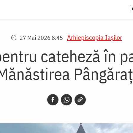
Arhiepiscopia Iaşilor
27 Mai 2026 8:45
entru cateheză în pa
Mănăstirea Pângăraț