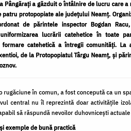
Pângărați a găzduit o întâlnire de lucru care a re
le patru protopopiate ale județului Neamț. Organi
coordonat de părintele inspector Bogdan Racu,
i uniformizarea lucrării catehetice în toate p
formare catehetică a întregii comunități. La ac
entioi, de la Protopopiatul Târgu Neamț, și păr
Roznov.
 o rugăciune în comun, a fost concepută ca un spa
vul central nu îl reprezintă doar activitățile izo
pabil să răspundă nevoilor duhovnicești actuale a
e și exemple de bună practică