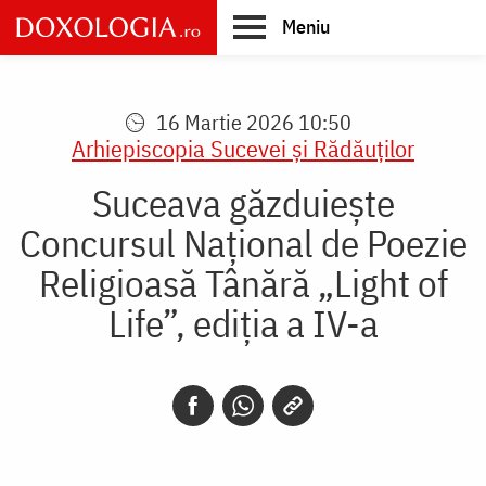
Skip
Meniu
to
main
Main
content
navigation
16 Martie 2026 10:50
Arhiepiscopia Sucevei şi Rădăuţilor
Suceava găzduiește
Concursul Național de Poezie
Religioasă Tânără „Light of
Life”, ediția a IV-a