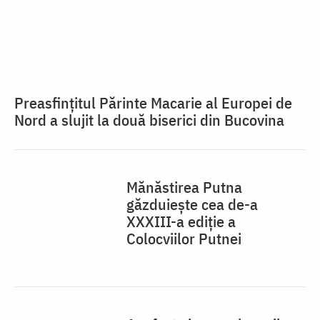
Preasfințitul Părinte Macarie al Europei de
Nord a slujit la două biserici din Bucovina
Mănăstirea Putna
găzduiește cea de-a
XXXIII-a ediție a
Colocviilor Putnei