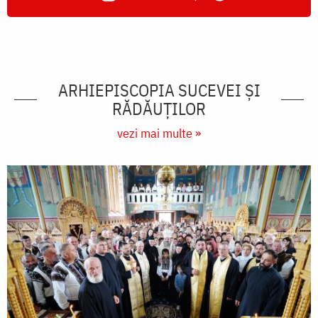
ARHIEPISCOPIA SUCEVEI ŞI
RĂDĂUŢILOR
vezi mai multe »