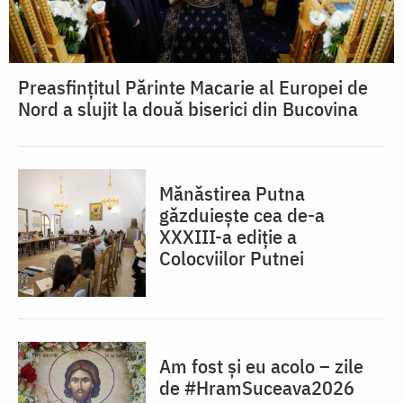
Preasfințitul Părinte Macarie al Europei de
Nord a slujit la două biserici din Bucovina
Mănăstirea Putna
găzduiește cea de-a
XXXIII-a ediție a
Colocviilor Putnei
Am fost și eu acolo – zile
de #HramSuceava2026