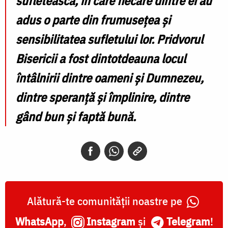
sufletească, în care fiecare dintre ei au
adus o parte din frumusețea și
sensibilitatea sufletului lor. Pridvorul
Bisericii a fost dintotdeauna locul
întâlnirii dintre oameni și Dumnezeu,
dintre speranță și împlinire, dintre
gând bun și faptă bună.
Alătură-te comunității noastre pe
WhatsApp
,
Instagram
și
Telegram
!