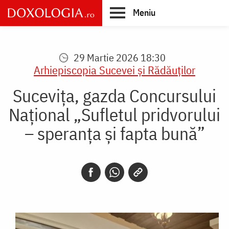
Skip
Meniu
to
main
Main
content
navigation
29 Martie 2026 18:30
Arhiepiscopia Sucevei şi Rădăuţilor
Sucevița, gazda Concursului
Național „Sufletul pridvorului
– speranța și fapta bună”