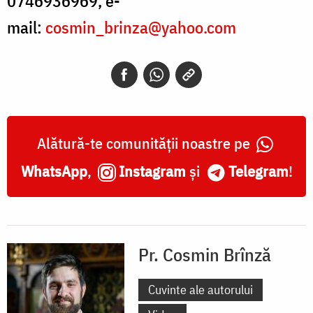
0746936969, e-
mail:
cosmin_brinza@yahoo.com
Alătură-te comunității noastre pe
WhatsApp
,
Instagram
și
Telegram
!
Pr. Cosmin Brînză
Cuvinte ale autorului