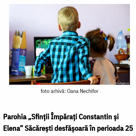
foto
foto arhivă: Oana Nechifor
arhivă:
Oana
Parohia „Sfinții Împărați Constantin și
Nechifor
Elena” Săcărești desfășoară în perioada 25