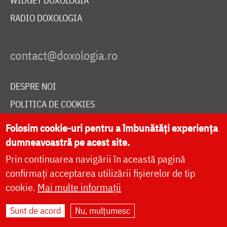
WIDGET DOXOLOGIA
RADIO DOXOLOGIA
DESPRE NOI
POLITICA DE COOKIES
DONEAZĂ ONLINE PENTRU CATEDRALA NAȚIONALĂ
Folosim cookie-uri pentru a îmbunătăți experiența
dumneavoastră pe acest site.
Prin continuarea navigării în această pagină
LIVE
confirmați acceptarea utilizării fișierelor de tip
cookie.
Mai multe informații
Site dezvoltat de
DOXOLOGIA MEDIA
,
Sunt de acord
Nu, mulțumesc
Arhiepiscopia Iașilor | ©
doxologia.ro