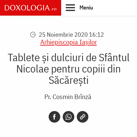
Skip
Meniu
to
main
Main
content
navigation
25 Noiembrie 2020 16:12
Arhiepiscopia Iaşilor
Tablete și dulciuri de Sfântul
Nicolae pentru copiii din
Săcărești
Pr. Cosmin Brînză