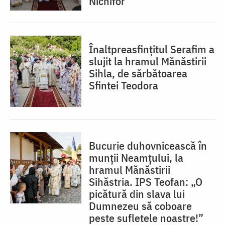
Nichifor
Înaltpreasfințitul Serafim a
slujit la hramul Mănăstirii
Sihla, de sărbătoarea
Sfintei Teodora
Bucurie duhovnicească în
munții Neamțului, la
hramul Mănăstirii
Sihăstria. IPS Teofan: „O
picătură din slava lui
Dumnezeu să coboare
peste sufletele noastre!”