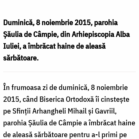
biserică
la
Duminică, 8 noiembrie 2015, parohia
parohia
Şăulia de Câmpie, din Arhiepiscopia Alba
Şăulia
Iuliei, a îmbrăcat haine de aleasă
de
sărbătoare.
Câmpie,
protopopiatul
Luduş
În frumoasa zi de duminică, 8 noiembrie
2015, când Biserica Ortodoxă îi cinstește
pe Sfinții Arhangheli Mihail şi Gavriil,
parohia Şăulia de Câmpie a îmbrăcat haine
de aleasă sărbătoare pentru a-l primi pe