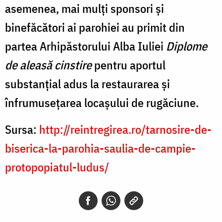
asemenea, mai mulți sponsori și
binefăcători ai parohiei au primit din
partea Arhipăstorului Alba Iuliei
Diplome
de aleasă cinstire
pentru aportul
substanţial adus la restaurarea şi
înfrumuseţarea locaşului de rugăciune.
Sursa:
http://reintregirea.ro/tarnosire-de-
biserica-la-parohia-saulia-de-campie-
protopopiatul-ludus/