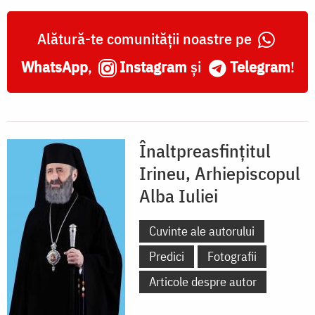
Alătură-te comunității noastre pe
WhatsApp
,
Instagram
și
Telegram
!
Înaltpreasfinţitul
Irineu, Arhiepiscopul
Alba Iuliei
Cuvinte ale autorului
Predici
Fotografii
Articole despre autor