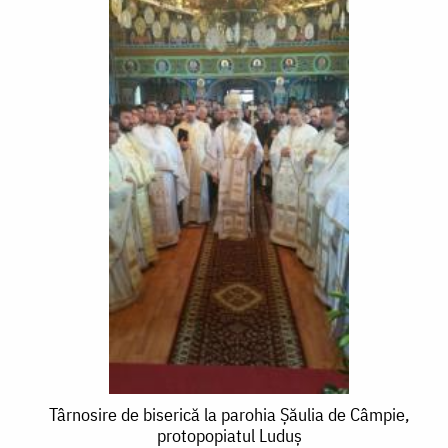
Târnosire
Târnosire de biserică la parohia Şăulia de Câmpie,
protopopiatul Luduş
de