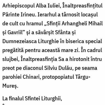
Arhiepiscopul Alba Iuliei, Înaltpreasfințitul
Părinte Irineu. Ierarhul a târnosit locașul
de cult cu hramul „Sfinții Arhangheli Mihail
și Gavriil” și a săvârşit Sfânta şi
Dumnezeiasca Liturghie în biserica special
pregătită pentru această mare zi. În cadrul
slujbei, Înaltpreasfinţia Sa a hirotonit întru
preot pe diaconul Silviu Dulău, pe seama
parohiei Chinari, protopopiatul Târgu-
Mureș.
La finalul Sfintei Liturghii,