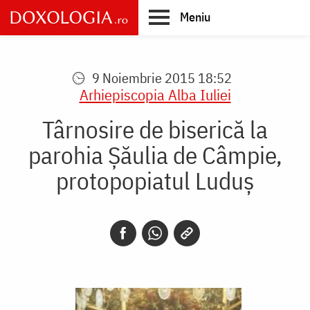
Skip
Meniu
to
main
Main
content
navigation
9 Noiembrie 2015 18:52
Arhiepiscopia Alba Iuliei
Târnosire de biserică la
parohia Şăulia de Câmpie,
protopopiatul Luduş