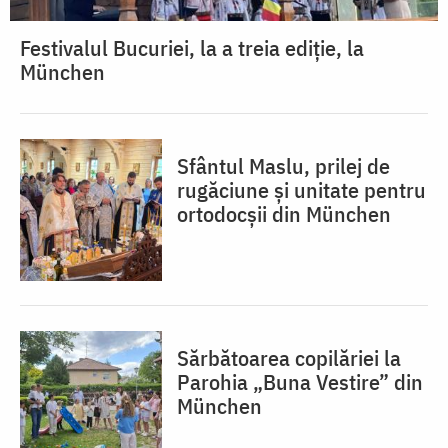
Festivalul Bucuriei, la a treia ediție, la
München
Sfântul Maslu, prilej de
rugăciune și unitate pentru
ortodocșii din München
Sărbătoarea copilăriei la
Parohia „Buna Vestire” din
München