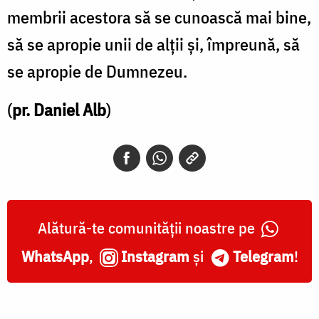
membrii acestora să se cunoască mai bine,
să se apropie unii de alții și, împreună, să
se apropie de Dumnezeu.
(
pr. Daniel Alb
)
Alătură-te comunității noastre pe
WhatsApp
,
Instagram
și
Telegram
!