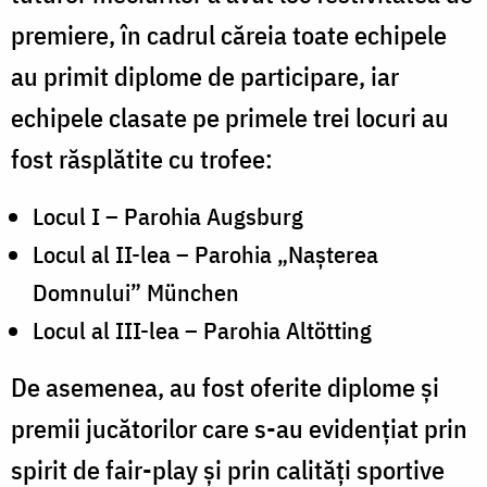
premiere, în cadrul căreia toate echipele
au primit diplome de participare, iar
echipele clasate pe primele trei locuri au
fost răsplătite cu trofee:
Locul I – Parohia Augsburg
Locul al II-lea – Parohia „Nașterea
Domnului” München
Locul al III-lea – Parohia Altötting
De asemenea, au fost oferite diplome și
premii jucătorilor care s-au evidențiat prin
spirit de fair-play și prin calități sportive