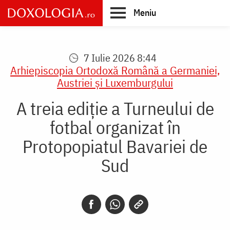
Skip
Meniu
to
main
Main
content
navigation
7 Iulie 2026 8:44
Arhiepiscopia Ortodoxă Română a Germaniei,
Austriei şi Luxemburgului
A treia ediție a Turneului de
fotbal organizat în
Protopopiatul Bavariei de
Sud