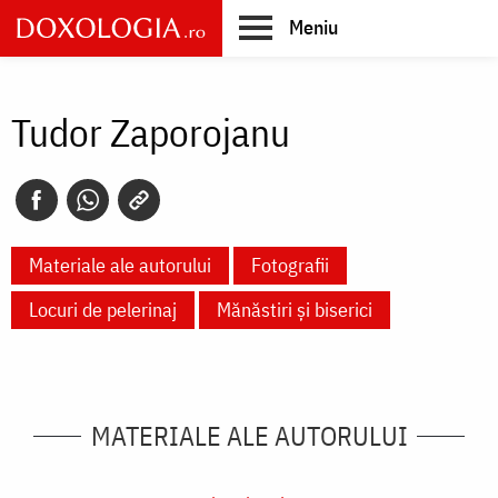
Skip
Meniu
to
main
Main
content
navigation
Tudor Zaporojanu
Materiale ale autorului
Fotografii
Locuri de pelerinaj
Mănăstiri și biserici
MATERIALE ALE AUTORULUI