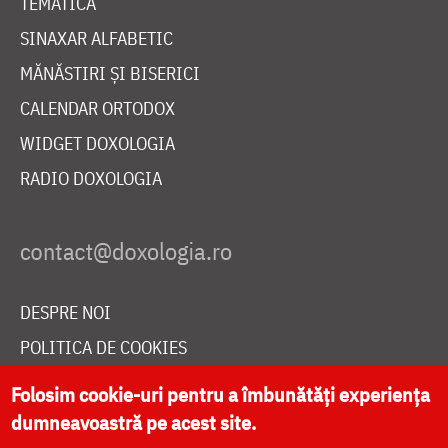
TEMATICĂ
SINAXAR ALFABETIC
MĂNĂSTIRI ȘI BISERICI
CALENDAR ORTODOX
WIDGET DOXOLOGIA
RADIO DOXOLOGIA
DESPRE NOI
POLITICA DE COOKIES
DONEAZĂ ONLINE PENTRU CATEDRALA NAȚIONALĂ
Folosim cookie-uri pentru a îmbunătăți experiența
dumneavoastră pe acest site.