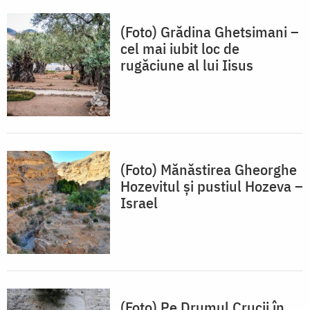
(Foto) Grădina Ghetsimani –
cel mai iubit loc de
rugăciune al lui Iisus
(Foto) Mănăstirea Gheorghe
Hozevitul și pustiul Hozeva –
Israel
(Foto) Pe Drumul Crucii în