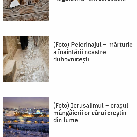
(Foto) Pelerinajul – mărturie
a înaintării noastre
duhovnicești
(Foto) Ierusalimul – orașul
mângâierii oricărui creștin
din lume