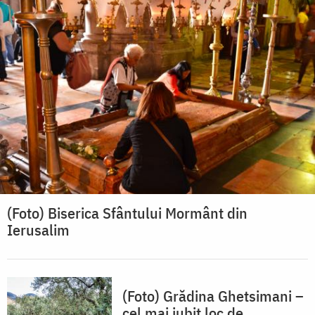
(Foto) Biserica Sfântului Mormânt din
Ierusalim
(Foto) Grădina Ghetsimani –
cel mai iubit loc de