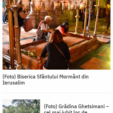
(Foto) Biserica Sfântului Mormânt din
Ierusalim
(Foto) Grădina Ghetsimani –
cel mai iubit loc de