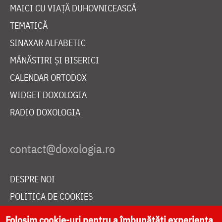
MAICI CU VIAȚĂ DUHOVNICEASCĂ
TEMATICĂ
SINAXAR ALFABETIC
MĂNĂSTIRI ȘI BISERICI
CALENDAR ORTODOX
WIDGET DOXOLOGIA
RADIO DOXOLOGIA
DESPRE NOI
POLITICA DE COOKIES
DONEAZĂ ONLINE PENTRU CATEDRALA NAȚIONALĂ
Folosim cookie-uri pentru a îmbunătăți experiența