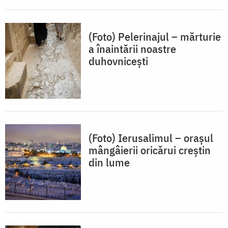
(Foto) Pelerinajul – mărturie
a înaintării noastre
duhovnicești
(Foto) Ierusalimul – orașul
mângâierii oricărui creștin
din lume