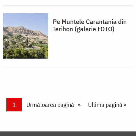
Pe Muntele Carantania din
Ierihon (galerie FOTO)
Paginare
Current page
1
Next page
Următoarea pagină
Last page
Ultima pagină »