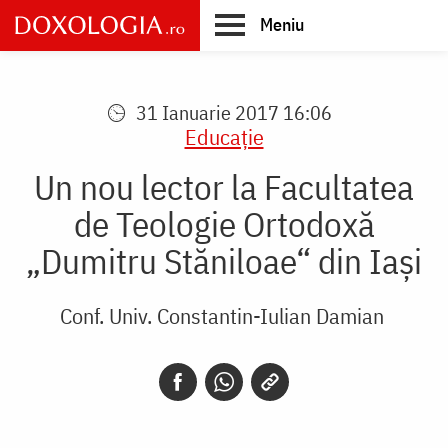
Skip
Meniu
to
main
Main
content
navigation
31 Ianuarie 2017 16:06
Educaţie
Un nou lector la Facultatea
de Teologie Ortodoxă
„Dumitru Stăniloae“ din Iaşi
Conf. Univ. Constantin-Iulian Damian