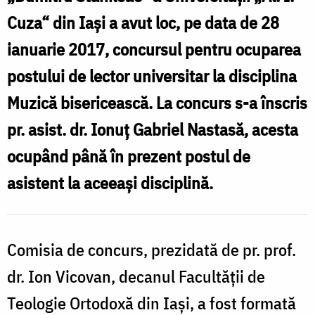
Sursă
Cuza“ din Iaşi a avut loc, pe data de 28
foto:
ianuarie 2017, concursul pentru ocuparea
www.pemptousia.ro
postului de lector universitar la disciplina
Muzică bisericească. La concurs s-a înscris
pr. asist. dr. Ionuţ Gabriel Nastasă, acesta
ocupând până în prezent postul de
asistent la aceeaşi disciplină.
Comisia de concurs, prezidată de pr. prof.
dr. Ion Vicovan, decanul Facultăţii de
Teologie Ortodoxă din Iaşi, a fost formată