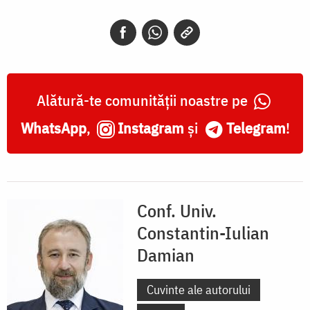
Alătură-te comunității noastre pe
WhatsApp
,
Instagram
și
Telegram
!
Conf. Univ.
Constantin-Iulian
Damian
Cuvinte ale autorului