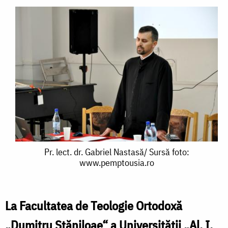
Pr.
Pr. lect. dr. Gabriel Nastasă/ Sursă foto:
www.pemptousia.ro
lect.
dr.
Gabriel
La Facultatea de Teologie Ortodoxă
Nastasă/
„Dumitru Stăniloae“ a Universităţii „Al. I.