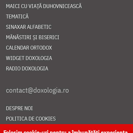
MAICI CU VIAȚĂ DUHOVNICEASCĂ
TEMATICĂ
SINAXAR ALFABETIC
MĂNĂSTIRI ȘI BISERICI
CALENDAR ORTODOX
WIDGET DOXOLOGIA
RADIO DOXOLOGIA
DESPRE NOI
POLITICA DE COOKIES
DONEAZĂ ONLINE PENTRU CATEDRALA NAȚIONALĂ
Folosim cookie-uri pentru a îmbunătăți experiența