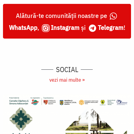
Alătură-te comunității noastre pe
WhatsApp
,
Instagram
și
Telegram
!
SOCIAL
vezi mai multe »