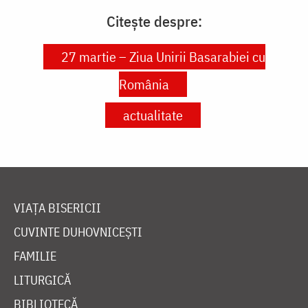
Citește despre:
27 martie – Ziua Unirii Basarabiei cu
România
actualitate
VIAȚA BISERICII
CUVINTE DUHOVNICEȘTI
FAMILIE
LITURGICĂ
BIBLIOTECĂ