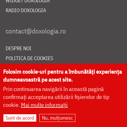
WIDGET DOXOLOGIA
RADIO DOXOLOGIA
DESPRE NOI
POLITICA DE COOKIES
DONEAZĂ ONLINE PENTRU CATEDRALA NAȚIONALĂ
Folosim cookie-uri pentru a îmbunătăți experiența
dumneavoastră pe acest site.
Prin continuarea navigării în această pagină
LIVE
confirmați acceptarea utilizării fișierelor de tip
cookie.
Mai multe informații
Site dezvoltat de
DOXOLOGIA MEDIA
,
Sunt de acord
Nu, mulțumesc
Arhiepiscopia Iașilor | ©
doxologia.ro