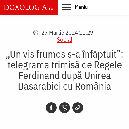
Skip
Meniu
to
main
Main
content
navigation
27 Martie 2024 11:29
Social
„Un vis frumos s-a înfăptuit”:
telegrama trimisă de Regele
Ferdinand după Unirea
Basarabiei cu România