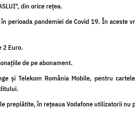
SLUI", din orice rețea.
în perioada pandemiei de Covid 19. În aceste vr
e 2 Euro.
onațiile de pe abonament.
ange și Telekom România Mobile, pentru cartelel
ditului.
le preplătite, în reţeaua Vodafone utilizatorii nu 