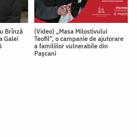
du Brînză
(Video) „Masa Milostivului
a Galei
Teofil”, o campanie de ajutorare
5
a familiilor vulnerabile din
Pașcani