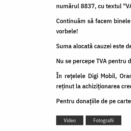
numărul 8837, cu textul "VA
Continuăm să facem binele 
vorbele!
Suma alocată cauzei este d
Nu se percepe TVA pentru d
În rețelele Digi Mobil, Or
reţinut la achiziţionarea cre
Pentru donaţiile de pe carte
Video
Fotografii