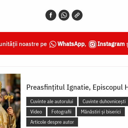
nității noastre pe
WhatsApp
,
Instagram
Preasfințitul Ignatie, Episcopul 
Cuvinte ale autorului
Cuvinte duhovnicești
Video
Fotografii
Mănăstiri și biserici
Articole despre autor