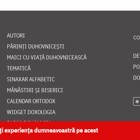
AUTORI
PĂRINȚI DUHOVNICEȘTI
DE
MAICI CU VIAȚĂ DUHOVNICEASCĂ
PO
TEMATICĂ
DO
SINAXAR ALFABETIC
MĂNĂSTIRI ȘI BISERICI
CALENDAR ORTODOX
WIDGET DOXOLOGIA
RADIO DOXOLOGIA
ăți experiența dumneavoastră pe acest