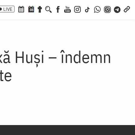
LIVE
08
oxă Huși – îndemn
te