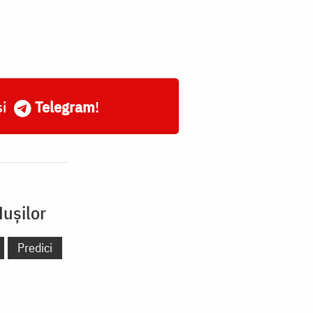
și
Telegram
!
Hușilor
Predici