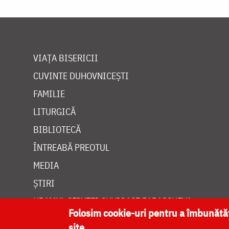
VIAȚA BISERICII
CUVINTE DUHOVNICEȘTI
FAMILIE
LITURGICĂ
BIBLIOTECĂ
ÎNTREABĂ PREOTUL
MEDIA
ȘTIRI
HRAMUL SFINTEI CUVIOASE PARASCHEVA
Folosim cookie-uri pentru a îmbunăt
site.