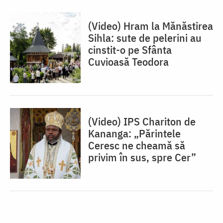
(Video) Hram la Mănăstirea
Sihla: sute de pelerini au
cinstit-o pe Sfânta
Cuvioasă Teodora
(Video) IPS Chariton de
Kananga: „Părintele
Ceresc ne cheamă să
privim în sus, spre Cer”