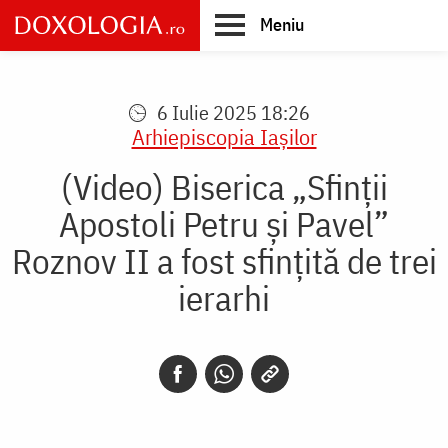
Skip
Meniu
to
main
Main
content
navigation
6 Iulie 2025 18:26
Arhiepiscopia Iaşilor
(Video) Biserica „Sfinții
Apostoli Petru și Pavel”
Roznov II a fost sfințită de trei
ierarhi