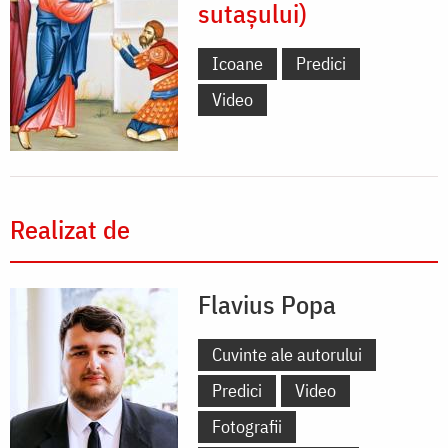
sutașului)
Icoane
Predici
Video
Realizat de
Flavius Popa
Cuvinte ale autorului
Predici
Video
Fotografii