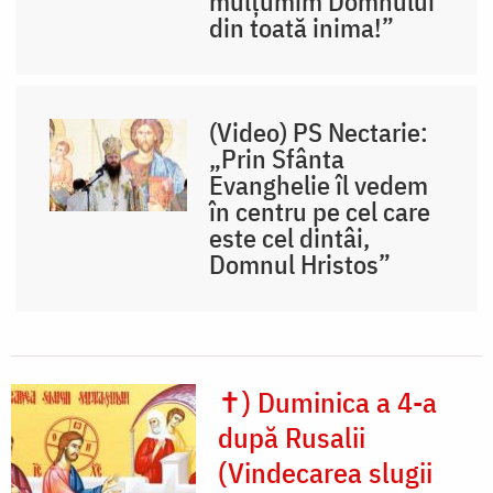
mulțumim Domnului
din toată inima!”
(Video) PS Nectarie:
„Prin Sfânta
Evanghelie îl vedem
în centru pe cel care
este cel dintâi,
Domnul Hristos”
✝) Duminica a 4-a
după Rusalii
(Vindecarea slugii