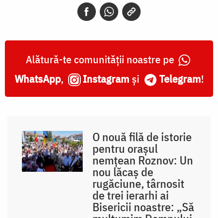
Alătură-te comunității noastre pe
WhatsApp
,
Instagram
și
Telegram
!
O nouă filă de istorie
pentru orașul
nemțean Roznov: Un
nou lăcaș de
rugăciune, târnosit
de trei ierarhi ai
Bisericii noastre: „Să