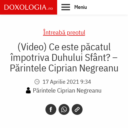
Skip
Meniu
to
main
Main
content
navigation
Întreabă preotul
(Video) Ce este păcatul
împotriva Duhului Sfânt? –
Părintele Ciprian Negreanu
17 Aprilie 2021 9:34
Părintele Ciprian Negreanu