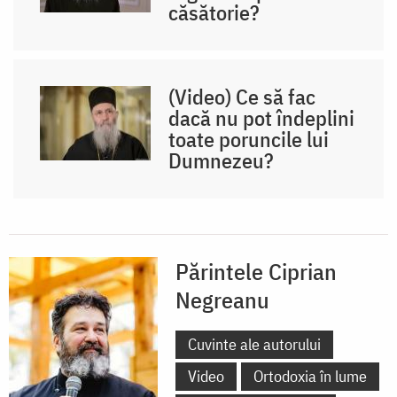
căsătorie?
(Video) Ce să fac
dacă nu pot îndeplini
toate poruncile lui
Dumnezeu?
Părintele Ciprian
Negreanu
Cuvinte ale autorului
Video
Ortodoxia în lume