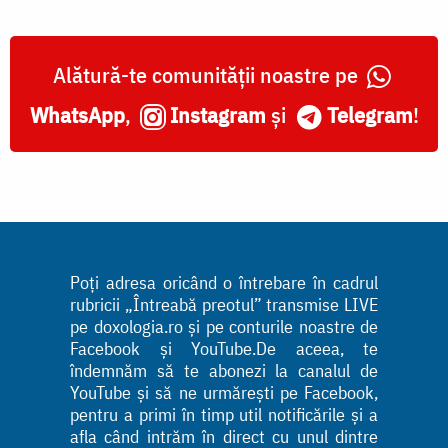
Alătură-te comunității noastre pe
WhatsApp
,
Instagram
și
Telegram
!
Poți adresa oricând o întrebare în cadrul
rubricii „Întreabă preotul” transmise LIVE
pe doxologia.ro și pe conturile noastre de
Facebook și YouTube.De aceea, te
îndemnăm să te abonezi la canalul de
YouTube și să ne urmărești pe Facebook,
pentru a primi în timp util notificările și a
afla când intrăm în direct cu unul dintre