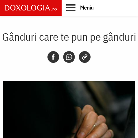
Skip
Meniu
to
main
Main
content
navigation
Gânduri care te pun pe gânduri