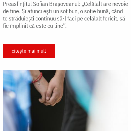
Preasfințitul Sofian Brașoveanul: „Celălalt are nevoie
de tine. Și atunci ești un soț bun, o soție bună, când
te străduiești continuu să-l faci pe celălalt fericit, să
fie împlinit că este cu tine”.
citește mai mult