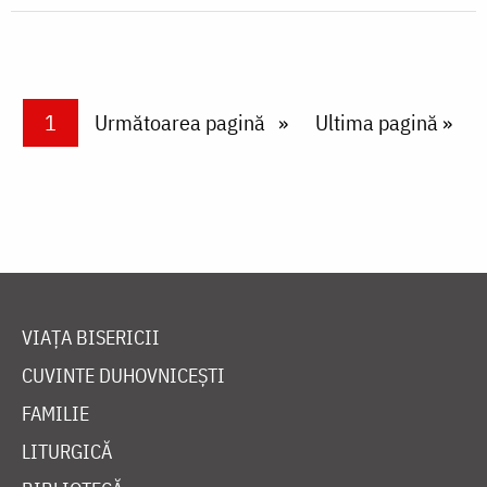
Paginare
Current page
1
Next page
Următoarea pagină
Last page
Ultima pagină »
VIAȚA BISERICII
CUVINTE DUHOVNICEȘTI
FAMILIE
LITURGICĂ