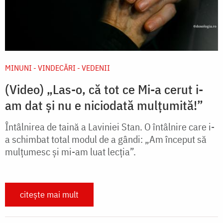
MINUNI - VINDECĂRI - VEDENII
(Video) „Las-o, că tot ce Mi-a cerut i-
am dat și nu e niciodată mulțumită!”
Întâlnirea de taină a Laviniei Stan. O întâlnire care i-
a schimbat total modul de a gândi: „Am început să
mulțumesc și mi-am luat lecția”.
citește mai mult