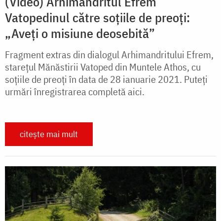
(Video) Arhimandritul Efrem
Vatopedinul către soțiile de preoți:
„Aveți o misiune deosebită”
Fragment extras din dialogul Arhimandritului Efrem,
starețul Mănăstirii Vatoped din Muntele Athos, cu
soțiile de preoți în data de 28 ianuarie 2021. Puteți
urmări înregistrarea completă aici.
citește mai mult