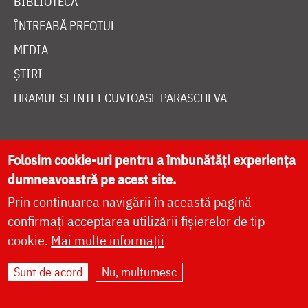
BIBLIOTECĂ
ÎNTREABĂ PREOTUL
MEDIA
ȘTIRI
HRAMUL SFINTEI CUVIOASE PARASCHEVA
AUTORI
Folosim cookie-uri pentru a îmbunătăți experiența
PĂRINȚI DUHOVNICEȘTI
dumneavoastră pe acest site.
MAICI CU VIAȚĂ DUHOVNICEASCĂ
Prin continuarea navigării în această pagină
TEMATICĂ
confirmați acceptarea utilizării fișierelor de tip
cookie.
Mai multe informații
SINAXAR ALFABETIC
MĂNĂSTIRI ȘI BISERICI
Sunt de acord
Nu, mulțumesc
CALENDAR ORTODOX