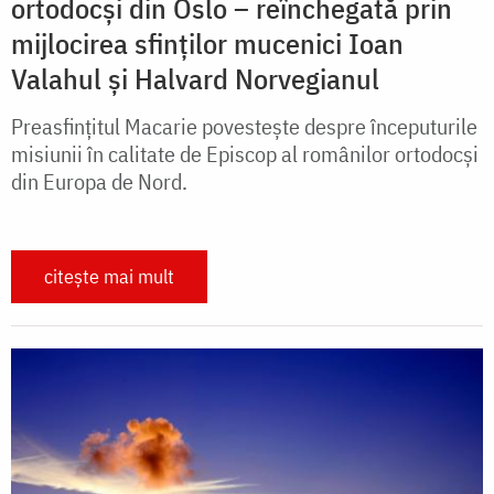
ortodocși din Oslo – reînchegată prin
mijlocirea sfinților mucenici Ioan
Valahul și Halvard Norvegianul
Preasfințitul Macarie povestește despre începuturile
misiunii în calitate de Episcop al românilor ortodocși
din Europa de Nord.
citește mai mult