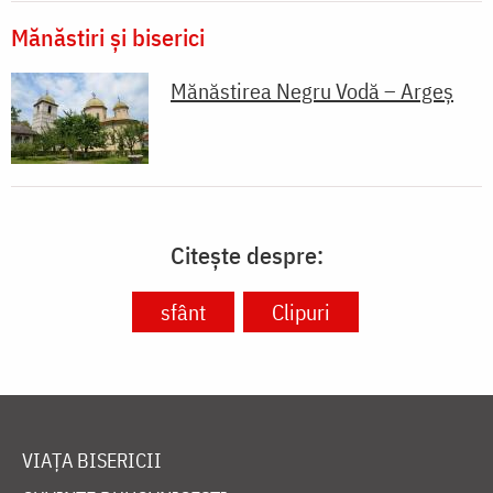
Mănăstiri și biserici
Mănăstirea Negru Vodă – Argeș
Citește despre:
sfânt
Clipuri
VIAȚA BISERICII