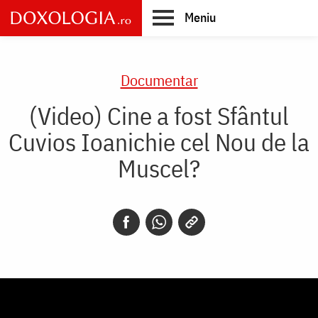
Skip
Meniu
to
main
Main
content
navigation
Documentar
(Video) Cine a fost Sfântul
Cuvios Ioanichie cel Nou de la
Muscel?