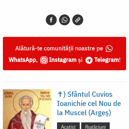
Alătură-te comunității noastre pe
WhatsApp
,
Instagram
și
Telegram
!
✝) Sfântul Cuvios
Ioanichie cel Nou de
la Muscel (Argeș)
Acatist
Rugăciuni