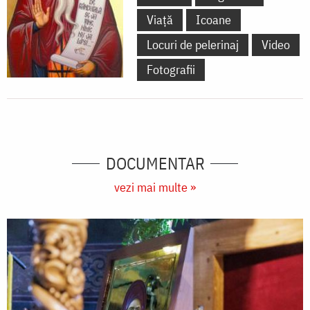
Viață
Icoane
Locuri de pelerinaj
Video
Fotografii
DOCUMENTAR
vezi mai multe »