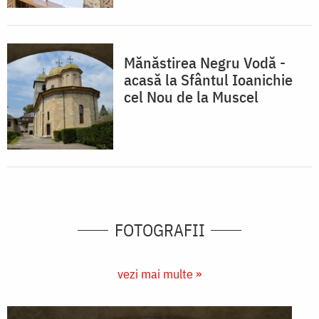
Mănăstirea Negru Vodă -
acasă la Sfântul Ioanichie
cel Nou de la Muscel
FOTOGRAFII
vezi mai multe »