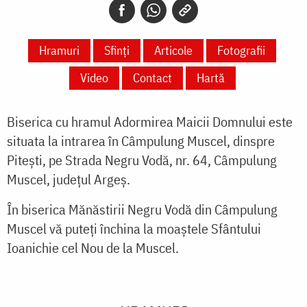
Hramuri
Sfinți
Articole
Fotografii
Video
Contact
Hartă
Biserica cu hramul Adormirea Maicii Domnului este
situata la intrarea în Câmpulung Muscel, dinspre
Pitești, pe Strada Negru Vodă, nr. 64, Câmpulung
Muscel, județul Argeș.
În biserica Mănăstirii Negru Vodă din Câmpulung
Muscel vă puteți închina la moaștele Sfântului
Ioanichie cel Nou de la Muscel.