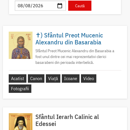
✝) Sfântul Preot Mucenic
Alexandru din Basarabia
Sfântul Preot Mucenic Alexandru din Basarabia a
fost unul dintre cei mai reprezentativi clerici
basarabeni din perioada interbelică.
Acatist
Canon
Viață
Icoane
Video
Fotografii
Sfântul Ierarh Calinic al
Edessei