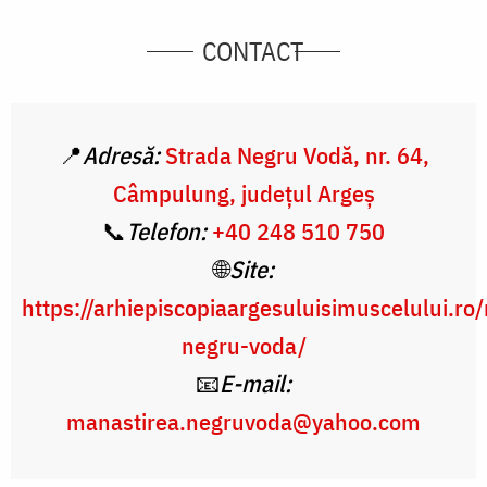
CONTACT
📍
Adresă:
Strada Negru Vodă, nr. 64,
Câmpulung, județul Argeș
📞
Telefon:
+40 248 510 750
🌐
Site:
https://arhiepiscopiaargesuluisimuscelului.ro
negru-voda/
📧
E-mail:
manastirea.negruvoda@yahoo.com