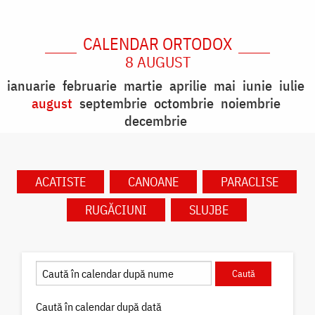
CALENDAR ORTODOX
8 AUGUST
ianuarie
februarie
martie
aprilie
mai
iunie
iulie
august
septembrie
octombrie
noiembrie
decembrie
ACATISTE
CANOANE
PARACLISE
RUGĂCIUNI
SLUJBE
Caută în calendar după dată