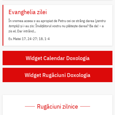
Evanghelia zilei
În vremea aceea s-au apropiat de Petru cei ce strâng darea (
pentru
templu
) și i-au zis: Învățătorul vostru nu plătește darea? Ba da! – a
zis el. Dar intrând...
Ev. Matei 17, 24-27; 18, 1-4
Widget Calendar Doxologia
Widget Rugăciuni Doxologia
Rugăciuni zilnice