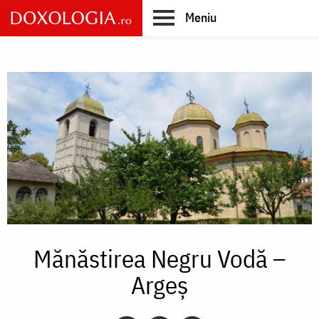
Skip
Meniu
to
main
Main
content
navigation
Mănăstirea Negru Vodă –
Argeș