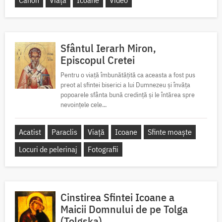
Canon
Viață
Icoane
Video
Sfântul Ierarh Miron,
Episcopul Cretei
Pentru o viață îmbunătățită ca aceasta a fost pus
preot al sfintei biserici a lui Dumnezeu și învăța
popoarele sfânta bună credință și le întărea spre
nevoințele cele...
Acatist
Paraclis
Viață
Icoane
Sfinte moaște
Locuri de pelerinaj
Fotografii
Cinstirea Sfintei Icoane a
Maicii Domnului de pe Tolga
(Tolgska)