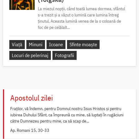
La miezul nopții, când toată lumea dormea, sfântul
s-a trezit și a văzut o lumină care lumina întreg
ținutul. Aceasta lumină venea de la o coloană de
foc de pe celălalt...
Viață
Minuni
Icoane
Sfinte moaște
Locuri de pelerinaj
Fotografii
Apostolul zilei
Fraților, vă îndemn, pentru Domnul nostru Iisus Hristos și pentru
iubirea Duhului Sfânt, ca împreună cu mine, să luptați în rugăciuni
către Dumnezeu pentru mine, ca să scap de...
Ap. Romani 15, 30-33