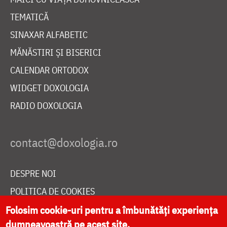
TEMATICĂ
SINAXAR ALFABETIC
MĂNĂSTIRI ȘI BISERICI
CALENDAR ORTODOX
WIDGET DOXOLOGIA
RADIO DOXOLOGIA
DESPRE NOI
POLITICA DE COOKIES
Folosim cookie-uri pentru a îmbunătăți experiența
DONEAZĂ ONLINE PENTRU CATEDRALA NAȚIONALĂ
dumneavoastră pe acest site.