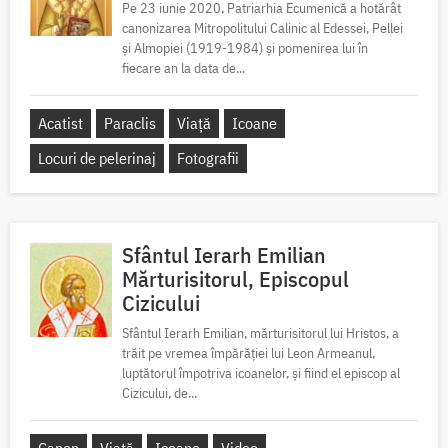
Pe 23 iunie 2020, Patriarhia Ecumenică a hotărât
canonizarea Mitropolitului Calinic al Edessei, Pellei
și Almopiei (1919-1984) și pomenirea lui în
fiecare an la data de...
Acatist
Paraclis
Viață
Icoane
Locuri de pelerinaj
Fotografii
Sfântul Ierarh Emilian
Mărturisitorul, Episcopul
Cizicului
Sfântul Ierarh Emilian, mărturisitorul lui Hristos, a
trăit pe vremea împărăției lui Leon Armeanul,
luptătorul împotriva icoanelor, și fiind el episcop al
Cizicului, de...