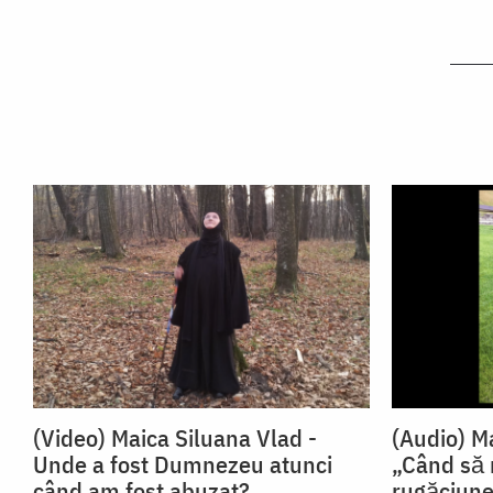
(Video) Maica Siluana Vlad -
(Audio) M
Unde a fost Dumnezeu atunci
„Când să
când am fost abuzat?
rugăciun