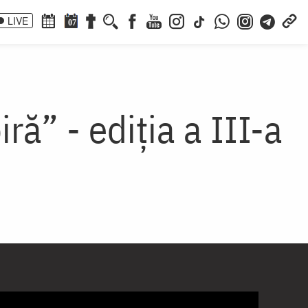
LIVE
07
ă” - ediția a III-a