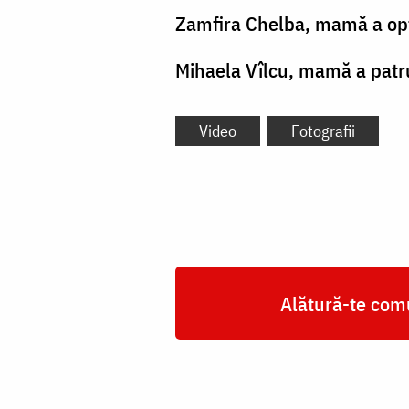
Zamfira Chelba, mamă a opt
Mihaela Vîlcu, mamă a patru
Video
Fotografii
Alătură-te comu