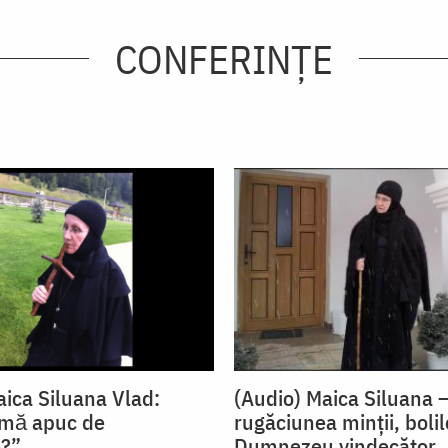
CONFERINȚE
aica Siluana Vlad:
(Audio) Maica Siluana 
 mă apuc de
rugăciunea minții, bolil
e?”
Dumnezeu vindecător