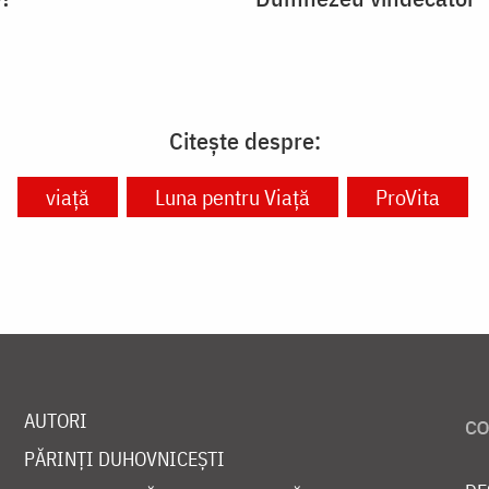
Citește despre:
viață
Luna pentru Viață
ProVita
AUTORI
PĂRINȚI DUHOVNICEȘTI