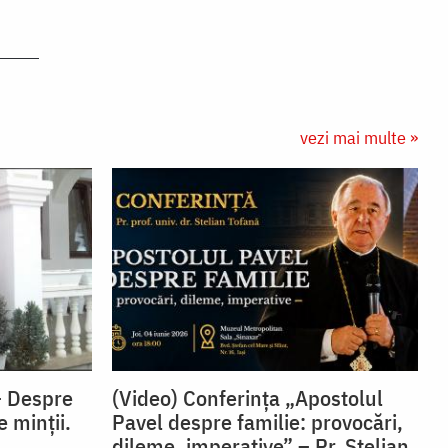
vezi mai multe »
– Despre
(Video) Conferința „Apostolul
e minții.
Pavel despre familie: provocări,
dileme, imperative” – Pr. Stelian