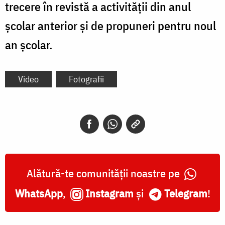
trecere în revistă a activității din anul
școlar anterior și de propuneri pentru noul
an școlar.
Video
Fotografii
Alătură-te comunității noastre pe
WhatsApp
,
Instagram
și
Telegram
!