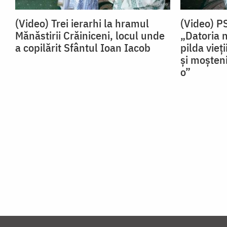
(Video) Trei ierarhi la hramul
(Video) P
Mănăstirii Crăiniceni, locul unde
„Datoria 
a copilărit Sfântul Ioan Iacob
pilda vieț
și moșteni
o”