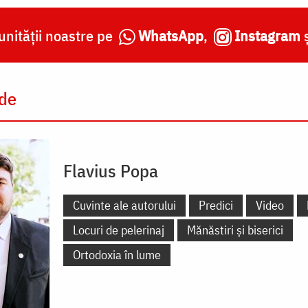
nității noastre pe
WhatsApp
,
Instagram
 de
Flavius Popa
Cuvinte ale autorului
Predici
Video
Locuri de pelerinaj
Mănăstiri și biserici
Ortodoxia în lume