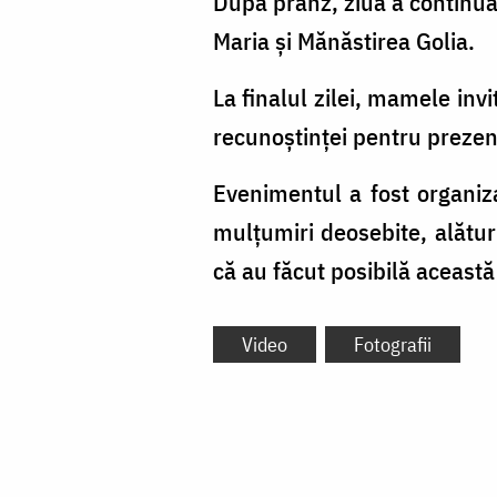
După prânz, ziua a continua
Maria și Mănăstirea Golia.
La finalul zilei, mamele inv
recunoștinței pentru prezenț
Evenimentul a fost organiza
mulțumiri deosebite, alătu
că au făcut posibilă această
Video
Fotografii