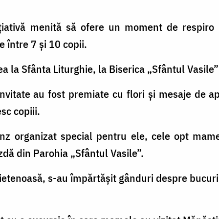
nițiativă menită să ofere un moment de respiro
între 7 și 10 copii.
a la Sfânta Liturghie, la Biserica „Sfântul Vasile”
invitate au fost premiate cu flori și mesaje de a
sc copiii.
rânz organizat special pentru ele, cele opt mame
dă din Parohia „Sfântul Vasile”.
ietenoasă, s-au împărtășit gânduri despre bucurii