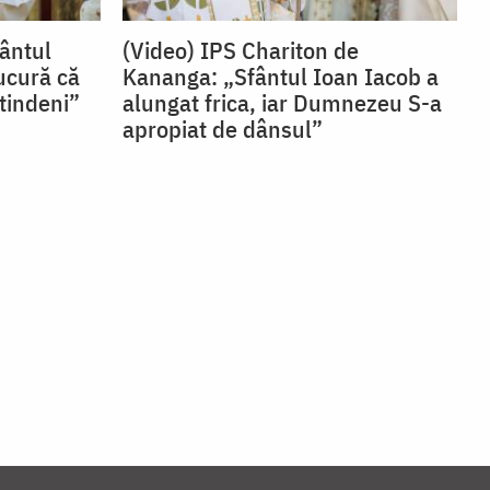
fântul
(Video) IPS Chariton de
ucură că
Kananga: „Sfântul Ioan Iacob a
tindeni”
alungat frica, iar Dumnezeu S-a
apropiat de dânsul”