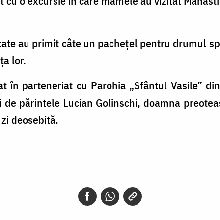
t cu o excursie în care mamele au vizitat Mănăst
itate au primit câte un pachețel pentru drumul sp
a lor.
t în parteneriat cu Parohia „Sfântul Vasile” din
ri de părintele Lucian Golinschi, doamna preote
 zi deosebită.