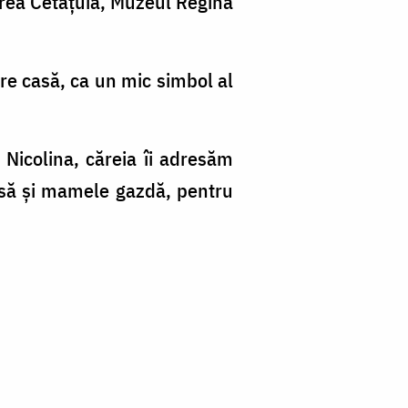
irea Cetățuia, Muzeul Regina
re casă, ca un mic simbol al
 Nicolina, căreia îi adresăm
asă și mamele gazdă, pentru