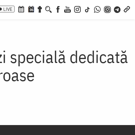
LIVE
06
i specială dedicată
roase