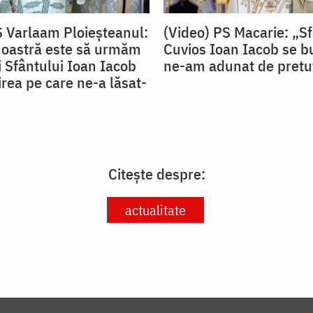
S Varlaam Ploieșteanul:
(Video) PS Macarie: „S
noastră este să urmăm
Cuvios Ioan Iacob se b
ii Sfântului Ioan Iacob
ne-am adunat de pretu
rea pe care ne-a lăsat-
Citește despre:
actualitate