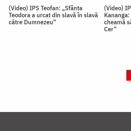
(Video) IPS Teofan: „Sfânta
(Video) I
Teodora a urcat din slavă în slavă
Kananga: 
către Dumnezeu”
cheamă să
Cer”