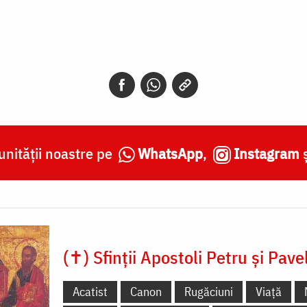
nității noastre pe
WhatsApp
,
Instagram
(✝) Sfinții Apostoli Petru și Pave
Acatist
Canon
Rugăciuni
Viață