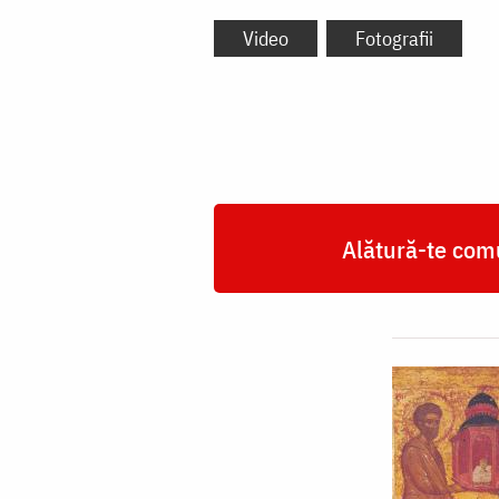
Video
Fotografii
Alătură-te comu