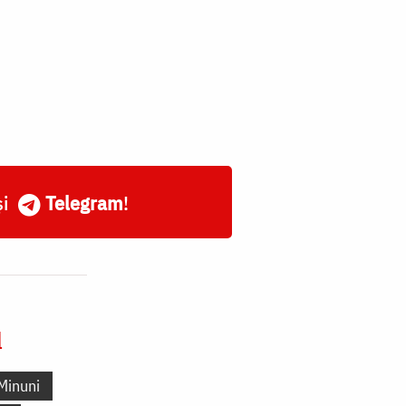
și
Telegram
!
l
Minuni