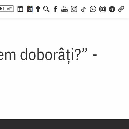
LIVE
08
em doborâți?” -