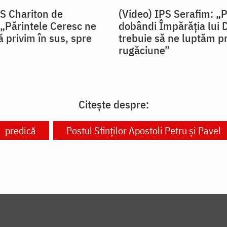
PS Chariton de
(Video) IPS Serafim: „
„Părintele Ceresc ne
dobândi Împărăția lui
 privim în sus, spre
trebuie să ne luptăm pr
rugăciune”
Citește despre:
predică
Postul Sfinților Apostoli Petru și Pavel