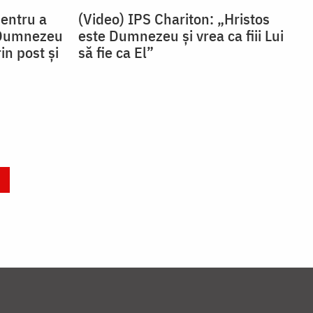
Pentru a
(Video) IPS Chariton: „Hristos
 Dumnezeu
este Dumnezeu și vrea ca fiii Lui
in post și
să fie ca El”