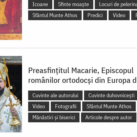
Icoane
Sfinte moaște
Locuri de pelerin
Sfântul Munte Athos
Predici
Video
Preasfințitul Macarie, Episcopul
românilor ortodocși din Europa 
Cuvinte ale autorului
Cuvinte duhovnicești
Video
Fotografii
Sfântul Munte Athos
Mănăstiri și biserici
Articole despre autor