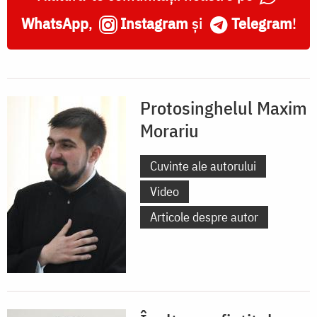
WhatsApp
,
Instagram
și
Telegram
!
Protosinghelul Maxim
Morariu
Cuvinte ale autorului
Video
Articole despre autor