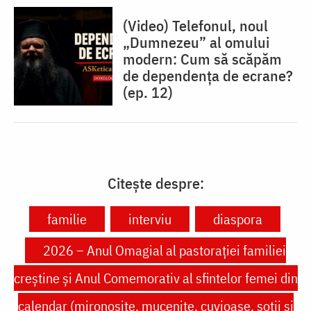
(Video) Telefonul, noul
„Dumnezeu” al omului
modern: Cum să scăpăm
de dependența de ecrane?
(ep. 12)
Citește despre:
familie
interviu
diaspora
2026 – Anul Omagial al pastorației familiei
creștine și Anul Comemorativ al sfintelor femei din
calendar (mironosițe, mucenițe, cuvioase, soții și