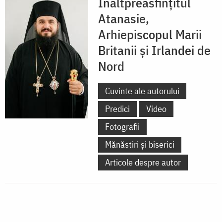
Înaltpreasfințitul
Atanasie,
Arhiepiscopul Marii
Britanii și Irlandei de
Nord
Cuvinte ale autorului
Predici
Video
Fotografii
Mănăstiri și biserici
Articole despre autor