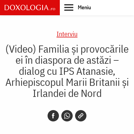
Skip
Meniu
to
main
Main
content
navigation
Interviu
(Video) Familia și provocările
ei în diaspora de astăzi –
dialog cu IPS Atanasie,
Arhiepiscopul Marii Britanii și
Irlandei de Nord