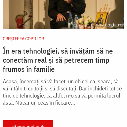
CREŞTEREA COPIILOR
În era tehnologiei, să învățăm să ne
conectăm real și să petrecem timp
frumos în familie
Acasă, încercați să vă faceți un obicei ca, seara, să
vă întâlniți cu toții și să discutați. Dar închideți tot ce
ține de tehnologie, că altfel n-o să vă permită lucrul
ăsta. Măcar un ceas în fiecare...
citește mai mult