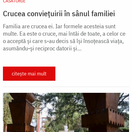
CĂSĂTORIE
Crucea conviețuirii în sânul familiei
Familia are crucea ei. Iar formele acesteia sunt
multe. Ea este o cruce, mai întâi de toate, a celor ce
o acceptă și care s-au decis să îşi însoţească viaţa,
asumându-şi reciproc datorii şi...
citește mai mult