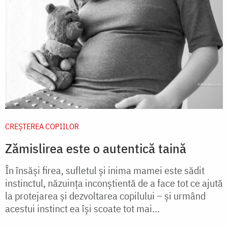
CREŞTEREA COPIILOR
Zămislirea este o autentică taină
În însăşi firea, sufletul şi inima mamei este sădit
instinctul, năzuinţa inconştientă de a face tot ce ajută
la protejarea şi dezvoltarea copilului – şi urmând
acestui instinct ea îşi scoate tot mai...