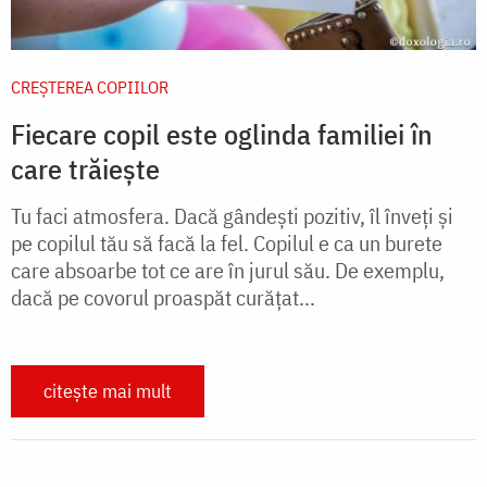
CREŞTEREA COPIILOR
Fiecare copil este oglinda familiei în
care trăiește
Tu faci atmosfera. Dacă gândeşti pozitiv, îl înveţi şi
pe copilul tău să facă la fel. Copilul e ca un burete
care absoarbe tot ce are în jurul său. De exemplu,
dacă pe covorul proaspăt curăţat...
citește mai mult