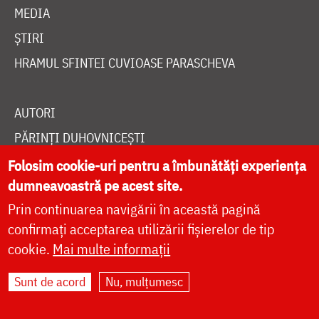
MEDIA
ȘTIRI
HRAMUL SFINTEI CUVIOASE PARASCHEVA
AUTORI
PĂRINȚI DUHOVNICEȘTI
MAICI CU VIAȚĂ DUHOVNICEASCĂ
Folosim cookie-uri pentru a îmbunătăți experiența
dumneavoastră pe acest site.
TEMATICĂ
Prin continuarea navigării în această pagină
SINAXAR ALFABETIC
confirmați acceptarea utilizării fișierelor de tip
MĂNĂSTIRI ȘI BISERICI
cookie.
Mai multe informații
CALENDAR ORTODOX
Sunt de acord
Nu, mulțumesc
WIDGET DOXOLOGIA
RADIO DOXOLOGIA