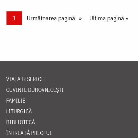
Paginare
Current page
1
Next page
Următoarea pagină
Last page
Ultima pagină »
VIAȚA BISERICII
CUVINTE DUHOVNICEȘTI
FAMILIE
LITURGICĂ
BIBLIOTECĂ
ÎNTREABĂ PREOTUL