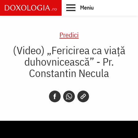
Skip
Meniu
to
main
Main
content
navigation
Predici
(Video) „Fericirea ca viață
duhovnicească” - Pr.
Constantin Necula