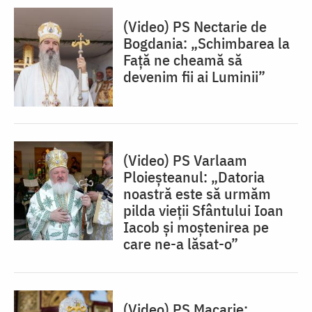
(Video) PS Nectarie de
Bogdania: „Schimbarea la
Față ne cheamă să
devenim fii ai Luminii”
(Video) PS Varlaam
Ploieșteanul: „Datoria
noastră este să urmăm
pilda vieții Sfântului Ioan
Iacob și moștenirea pe
care ne-a lăsat-o”
(Video) PS Macarie: