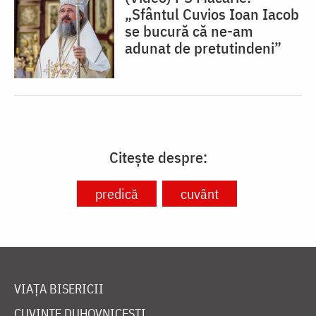
„Sfântul Cuvios Ioan Iacob
se bucură că ne-am
adunat de pretutindeni”
Citește despre:
predică
cuvânt
VIAȚA BISERICII
CUVINTE DUHOVNICEȘTI