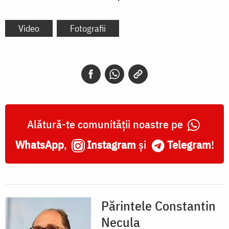
Video
Fotografii
Alătură-te comunității noastre pe
WhatsApp
,
Instagram
și
Telegram
!
Părintele Constantin
Necula