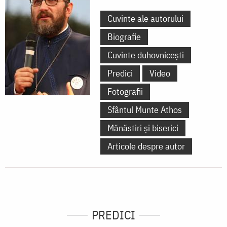
Cuvinte ale autorului
Biografie
Cuvinte duhovnicești
Predici
Video
Fotografii
Sfântul Munte Athos
Mănăstiri și biserici
Articole despre autor
PREDICI