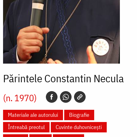
Părintele Constantin Necula
(n. 1970)
Materiale ale autorului
Biografie
Întreabă preotul
Cuvinte duhovnicești