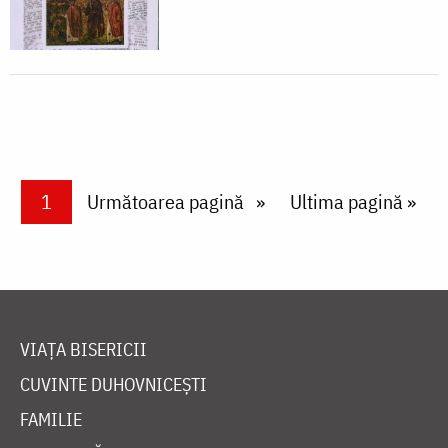
Paginare
Current page
1
Next page
Următoarea pagină
Last page
Ultima pagină »
VIAȚA BISERICII
CUVINTE DUHOVNICEȘTI
FAMILIE