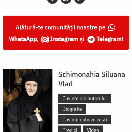
Alătură-te comunității noastre pe
WhatsApp
,
Instagram
și
Telegram
!
Schimonahia Siluana
Vlad
Cuvinte ale autorului
Biografie
Cuvinte duhovnicești
Predici
Video