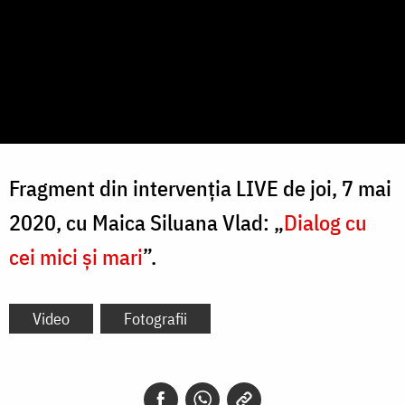
Fragment din intervenția LIVE de joi, 7 mai
2020, cu Maica Siluana Vlad: „
Dialog cu
cei mici și mari
”.
Video
Fotografii