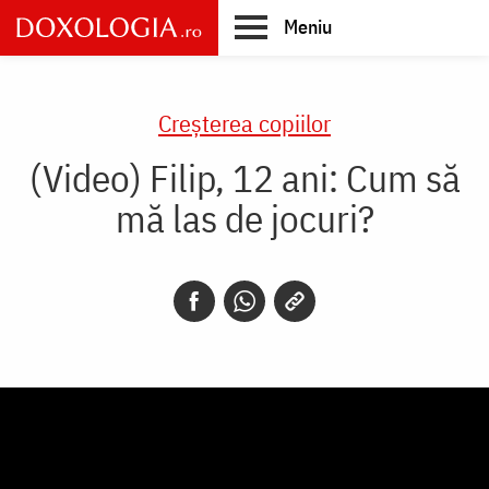
Skip
Meniu
to
main
Main
content
navigation
Creşterea copiilor
(Video) Filip, 12 ani: Cum să
mă las de jocuri?