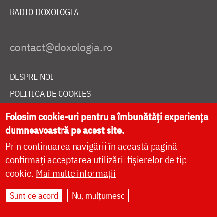
RADIO DOXOLOGIA
DESPRE NOI
POLITICA DE COOKIES
DONEAZĂ ONLINE PENTRU CATEDRALA NAȚIONALĂ
Folosim cookie-uri pentru a îmbunătăți experiența
dumneavoastră pe acest site.
Prin continuarea navigării în această pagină
LIVE
confirmați acceptarea utilizării fișierelor de tip
cookie.
Mai multe informații
Site dezvoltat de
DOXOLOGIA MEDIA
,
Sunt de acord
Nu, mulțumesc
Arhiepiscopia Iașilor | ©
doxologia.ro