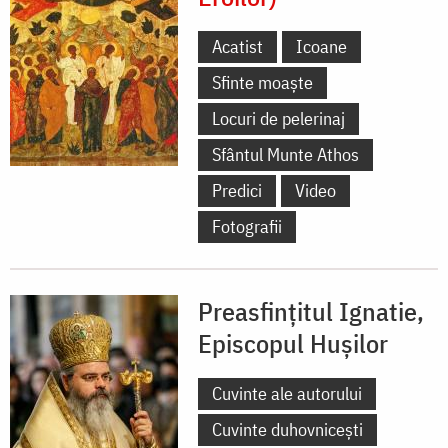
Acatist
Icoane
Sfinte moaște
Locuri de pelerinaj
Sfântul Munte Athos
Predici
Video
Fotografii
Preasfințitul Ignatie,
Episcopul Hușilor
Cuvinte ale autorului
Cuvinte duhovnicești