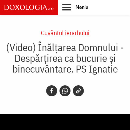
Skip
Meniu
to
main
Main
content
navigation
Cuvântul ierarhului
(Video) Înălțarea Domnului -
Despărțirea ca bucurie și
binecuvântare. PS Ignatie