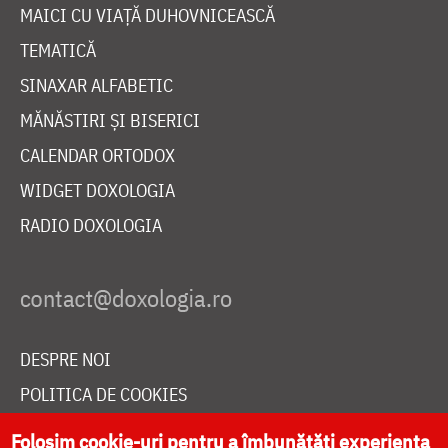
MAICI CU VIAȚĂ DUHOVNICEASCĂ
TEMATICĂ
SINAXAR ALFABETIC
MĂNĂSTIRI ȘI BISERICI
CALENDAR ORTODOX
WIDGET DOXOLOGIA
RADIO DOXOLOGIA
DESPRE NOI
POLITICA DE COOKIES
DONEAZĂ ONLINE PENTRU CATEDRALA NAȚIONALĂ
Folosim cookie-uri pentru a îmbunătăți experiența