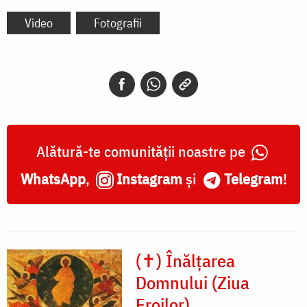
Video
Fotografii
Alătură-te comunității noastre pe
WhatsApp
,
Instagram
și
Telegram
!
(✝) Înălțarea
Domnului (Ziua
Eroilor)