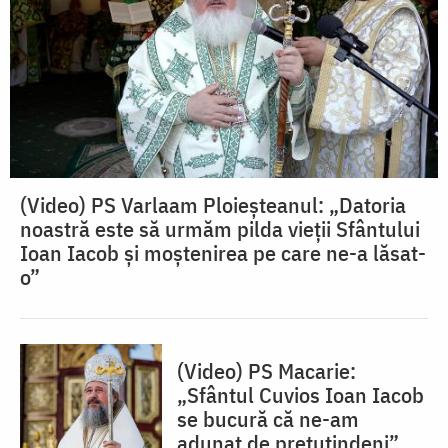
(Video) PS Varlaam Ploieșteanul: „Datoria
noastră este să urmăm pilda vieții Sfântului
Ioan Iacob și moștenirea pe care ne-a lăsat-
o”
(Video) PS Macarie:
„Sfântul Cuvios Ioan Iacob
se bucură că ne-am
adunat de pretutindeni”