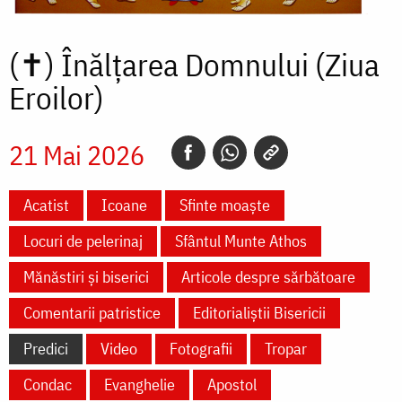
(✝)
Înălțarea Domnului (Ziua
Eroilor)
21 Mai 2026
Acatist
Icoane
Sfinte moaște
Locuri de pelerinaj
Sfântul Munte Athos
Mănăstiri și biserici
Articole despre sărbătoare
Comentarii patristice
Editorialiștii Bisericii
Predici
Video
Fotografii
Tropar
Condac
Evanghelie
Apostol