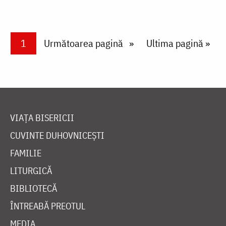
Paginare
Current page
1
Next page
Următoarea pagină
Last page
Ultima pagină »
VIAȚA BISERICII
CUVINTE DUHOVNICEȘTI
FAMILIE
LITURGICĂ
BIBLIOTECĂ
ÎNTREABĂ PREOTUL
MEDIA