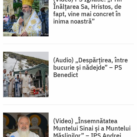
Înălțarea Sa, Hristos, de
fapt, vine mai concret în
inima noastră”
(Audio) „Despărțirea, între
bucurie și nădejde” – PS
Benedict
(Video) „Însemnătatea
Muntelui Sinai și a Muntelui
Măslinilor” – IPS Andrei