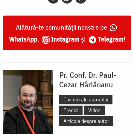
Alătură-te comunității noastre pe
WhatsApp
,
Instagram
și
Telegram
!
Pr. Conf. Dr. Paul-
Cezar Hârlăoanu
Cuvinte ale autorului
Predici
Video
Articole despre autor