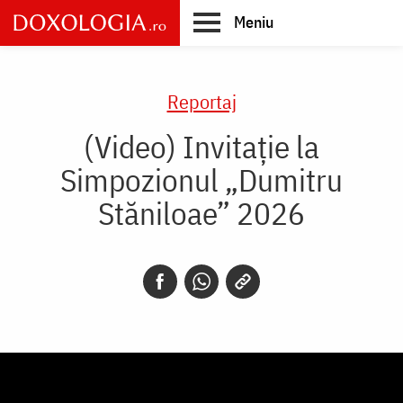
Skip
Meniu
to
main
Main
content
navigation
Reportaj
(Video) Invitație la
Simpozionul „Dumitru
Stăniloae” 2026