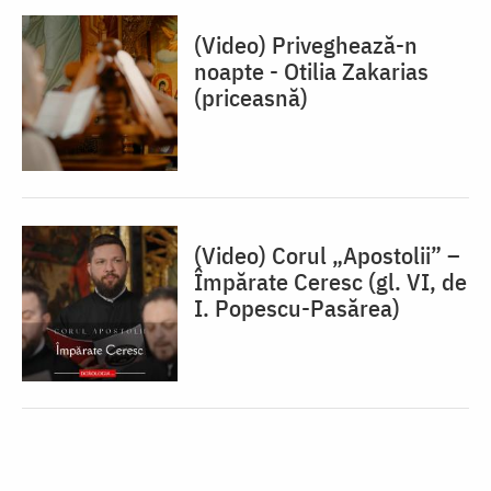
(Video) Priveghează-n
noapte - Otilia Zakarias
(priceasnă)
(Video) Corul „Apostolii” –
⁠Împărate Ceresc (gl. VI, de
I. Popescu-Pasărea)