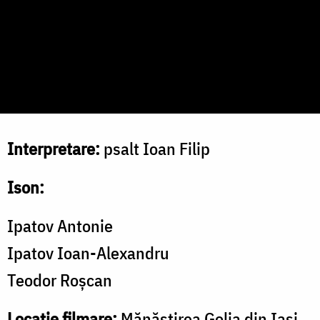
Interpretare:
psalt Ioan Filip
Ison:
Ipatov Antonie
Ipatov Ioan-Alexandru
Teodor Roșcan
Locație filmare:
Mănăstirea Golia din Iași.