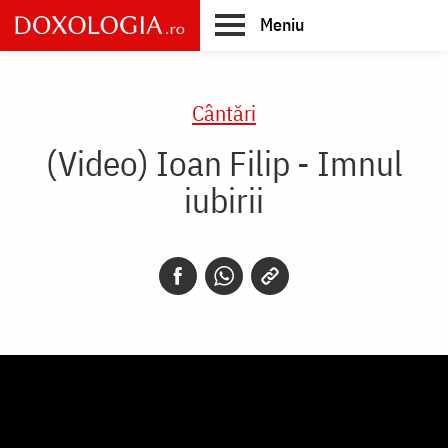
Skip
Meniu
to
main
Main
content
navigation
Cântări
(Video) Ioan Filip - Imnul
iubirii