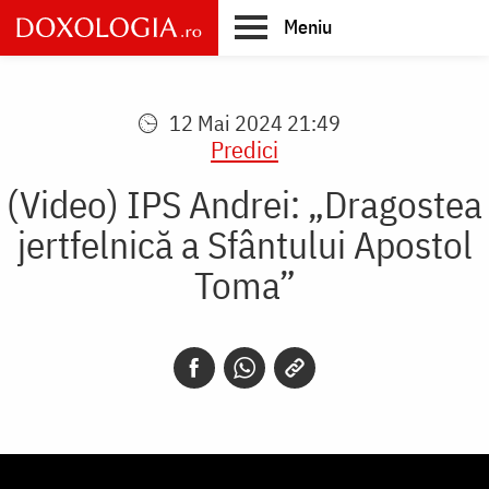
Skip
Meniu
to
main
Main
content
navigation
12 Mai 2024 21:49
Predici
(Video) IPS Andrei: „Dragostea
jertfelnică a Sfântului Apostol
Toma”