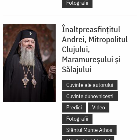
Fotografii
Înaltpreasfințitul
Andrei, Mitropolitul
Clujului,
Maramureșului și
Sălajului
Cuvinte ale autorului
Cuvinte duhovnicești
Predici
Video
Fotografii
Sfântul Munte Athos