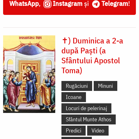
WhatsApp
,
Instagram
și
Telegram
!
✝) Duminica a 2-a
după Paști (a
Sfântului Apostol
Toma)
Rugăciuni
Minuni
Icoane
Locuri de pelerinaj
Sfântul Munte Athos
Predici
Video