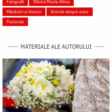
Fotografii
Sfântul Munte Athos
Mănăstiri și biserici
Articole despre autor
Pastorale
MATERIALE ALE AUTORULUI