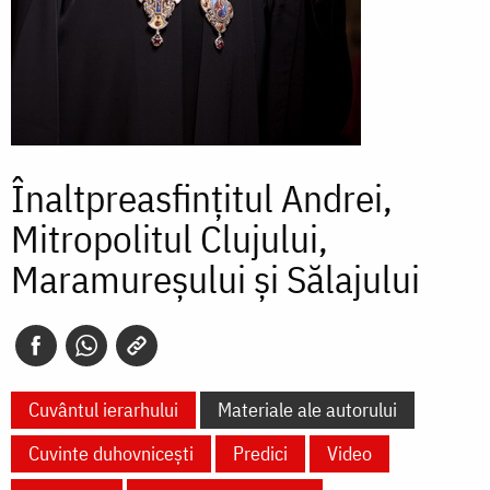
Înaltpreasfințitul Andrei,
Mitropolitul Clujului,
Maramureșului și Sălajului
Cuvântul ierarhului
Materiale ale autorului
Cuvinte duhovnicești
Predici
Video