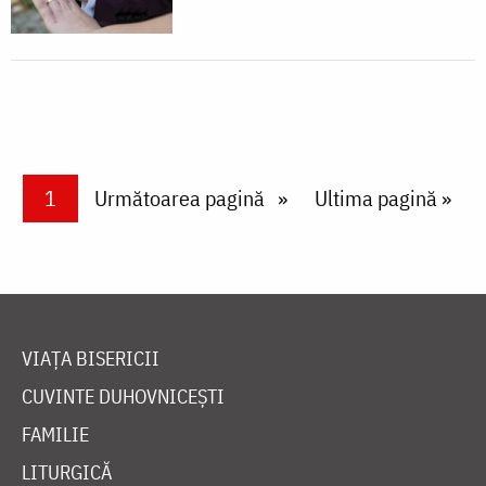
Paginare
Current page
1
Next page
Următoarea pagină
Last page
Ultima pagină »
VIAȚA BISERICII
CUVINTE DUHOVNICEȘTI
FAMILIE
LITURGICĂ