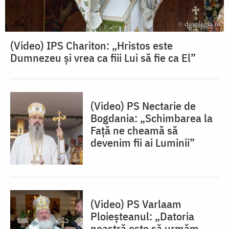
(Video) IPS Chariton: „Hristos este
Dumnezeu și vrea ca fiii Lui să fie ca El”
(Video) PS Nectarie de
Bogdania: „Schimbarea la
Față ne cheamă să
devenim fii ai Luminii”
(Video) PS Varlaam
Ploieșteanul: „Datoria
noastră este să urmăm