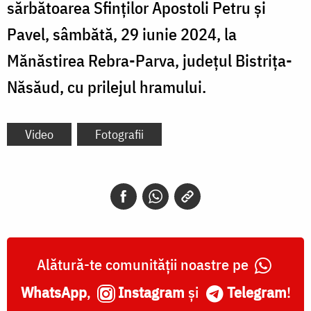
sărbătoarea Sfinților Apostoli Petru și
Pavel, sâmbătă, 29 iunie 2024, la
Mănăstirea Rebra-Parva, județul Bistrița-
Năsăud, cu prilejul hramului.
Video
Fotografii
Alătură-te comunității noastre pe
WhatsApp
,
Instagram
și
Telegram
!