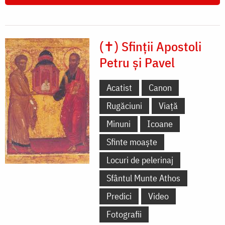
(✝) Sfinții Apostoli
Petru și Pavel
Acatist
Canon
Rugăciuni
Viață
Minuni
Icoane
Sfinte moaște
Locuri de pelerinaj
Sfântul Munte Athos
Predici
Video
Fotografii