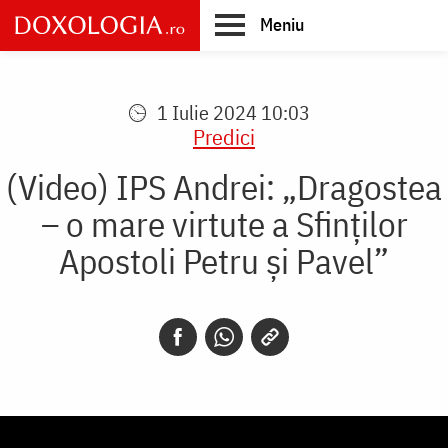
Skip
Meniu
to
main
Main
content
navigation
1 Iulie 2024 10:03
Predici
(Video) IPS Andrei: „Dragostea
– o mare virtute a Sfinților
Apostoli Petru și Pavel”