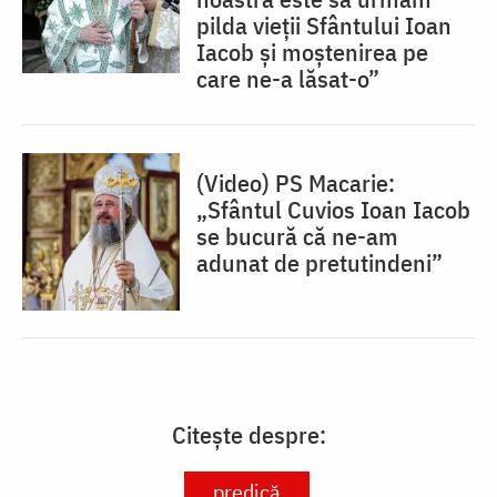
pilda vieții Sfântului Ioan
Iacob și moștenirea pe
care ne-a lăsat-o”
(Video) PS Macarie:
„Sfântul Cuvios Ioan Iacob
se bucură că ne-am
adunat de pretutindeni”
Citește despre:
predică