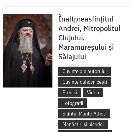
Înaltpreasfințitul
Andrei, Mitropolitul
Clujului,
Maramureșului și
Sălajului
Cuvinte ale autorului
Cuvinte duhovnicești
Predici
Video
Fotografii
Sfântul Munte Athos
Mănăstiri și biserici