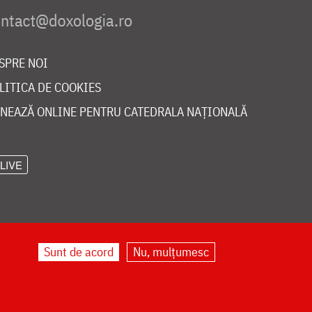
SPRE NOI
LITICA DE COOKIES
NEAZĂ ONLINE PENTRU CATEDRALA NAȚIONALĂ
LIVE
Sunt de acord
Nu, mulțumesc
©
doxologia.ro