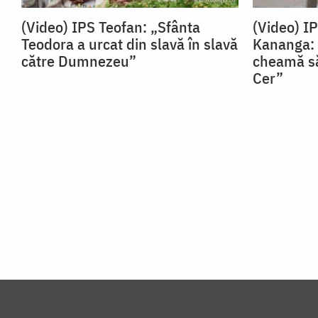
(Video) IPS Teofan: „Sfânta
(Video) I
Teodora a urcat din slavă în slavă
Kananga: 
către Dumnezeu”
cheamă să
Cer”