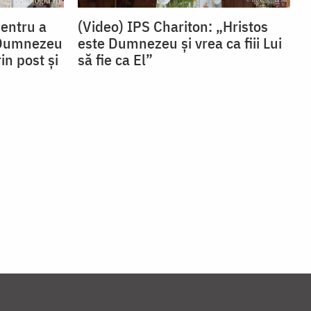
Pentru a
(Video) IPS Chariton: „Hristos
 Dumnezeu
este Dumnezeu și vrea ca fiii Lui
in post și
să fie ca El”