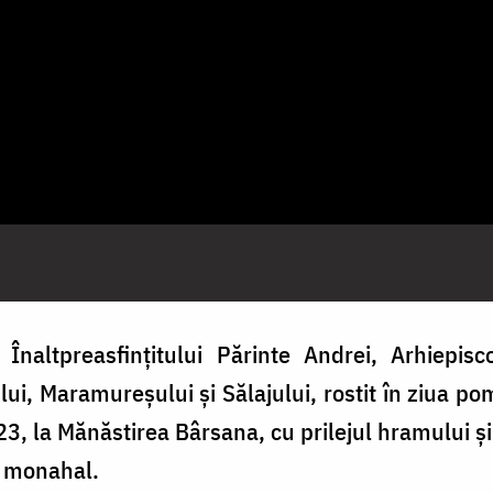
Înaltpreasfințitului Părinte Andrei, Arhiepisc
ului, Maramureșului și Sălajului, rostit în ziua po
23, la Mănăstirea Bârsana, cu prilejul hramului și
i monahal.