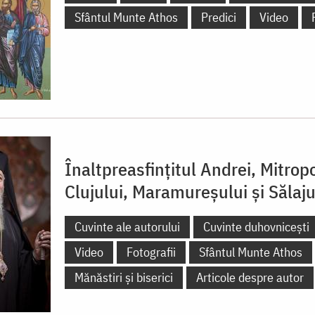
Sfântul Munte Athos
Predici
Video
Înaltpreasfințitul Andrei, Mitropo
Clujului, Maramureșului și Sălaju
Cuvinte ale autorului
Cuvinte duhovnicești
Video
Fotografii
Sfântul Munte Athos
Mănăstiri și biserici
Articole despre autor