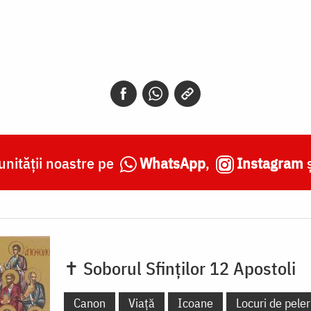
nității noastre pe
WhatsApp
,
Instagram
✝ Soborul Sfinților 12 Apostoli
Canon
Viață
Icoane
Locuri de peler