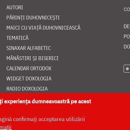
AUTORI
PĂRINȚI DUHOVNICEȘTI
DE
MAICI CU VIAȚĂ DUHOVNICEASCĂ
PO
TEMATICĂ
DO
SINAXAR ALFABETIC
MĂNĂSTIRI ȘI BISERICI
CALENDAR ORTODOX
WIDGET DOXOLOGIA
RADIO DOXOLOGIA
ăți experiența dumneavoastră pe acest
agină confirmați acceptarea utilizării
at de
DOXOLOGIA MEDIA
, Arhiepiscopia Iașilor | 
mații