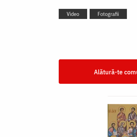
Video
Fotografii
Alătură-te comu