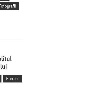
Fotografii
litul
lui
Predici