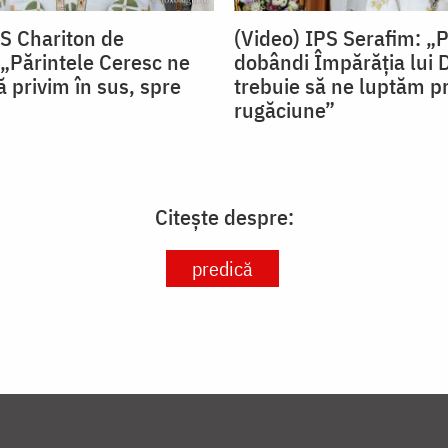
PS Chariton de
(Video) IPS Serafim: „
„Părintele Ceresc ne
dobândi Împărăția lui
 privim în sus, spre
trebuie să ne luptăm pr
rugăciune”
Citește despre:
predică