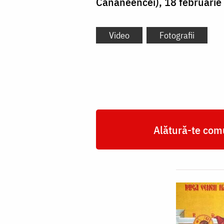
Cananeencei), 18 februarie 2
Video
Fotografii
Alătură-te comu