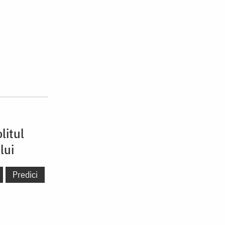
litul
lui
Predici