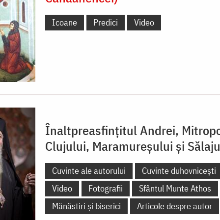
Icoane
Predici
Video
Înaltpreasfințitul Andrei, Mitropo
Clujului, Maramureșului și Sălaju
Cuvinte ale autorului
Cuvinte duhovnicești
Video
Fotografii
Sfântul Munte Athos
Mănăstiri și biserici
Articole despre autor