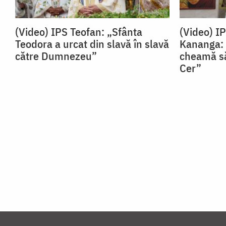
(Video) IPS Teofan: „Sfânta
(Video) I
Teodora a urcat din slavă în slavă
Kananga: 
către Dumnezeu”
cheamă să
Cer”