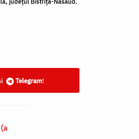
la, județul Bistrița-Năsăud.
și
Telegram
!
 (a