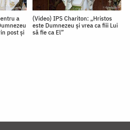
Pentru a
(Video) IPS Chariton: „Hristos
 Dumnezeu
este Dumnezeu și vrea ca fiii Lui
in post și
să fie ca El”