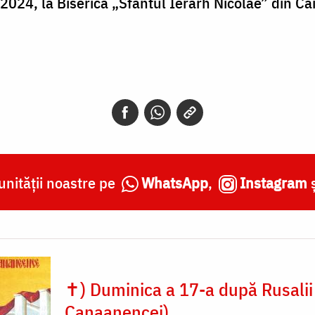
024, la Biserica „Sfântul Ierarh Nicolae” din Cai
nității noastre pe
WhatsApp
,
Instagram
✝) Duminica a 17-a după Rusalii
Canaanencei)