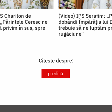
PS Chariton de
(Video) IPS Serafim: „
„Părintele Ceresc ne
dobândi Împărăția lui
 privim în sus, spre
trebuie să ne luptăm pr
rugăciune”
Citește despre:
predică