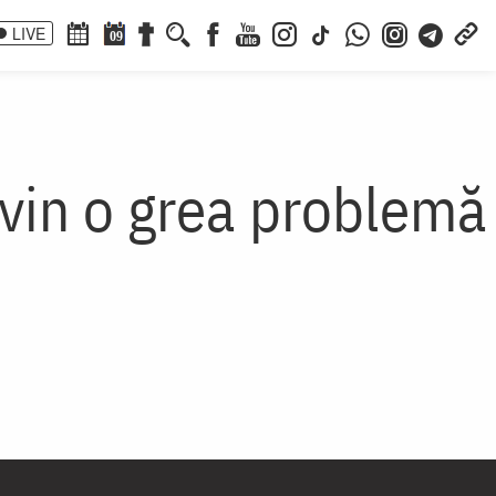
LIVE
09
evin o grea problemă