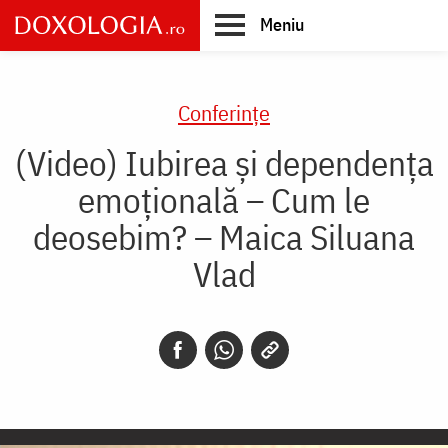
Skip
Meniu
to
main
Main
content
navigation
Conferințe
(Video) Iubirea și dependența
emoțională – Cum le
deosebim? – Maica Siluana
Vlad