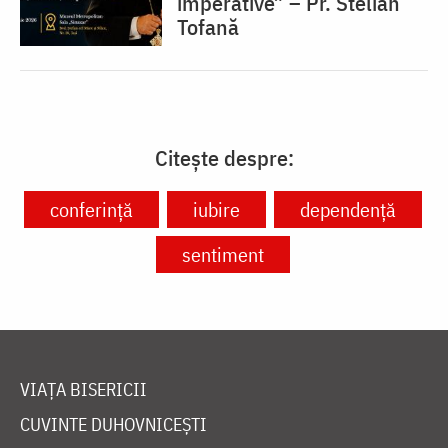
imperative” – Pr. Stelian
Tofană
Citește despre:
conferință
iubire
dependență
sentiment
VIAȚA BISERICII
CUVINTE DUHOVNICEȘTI