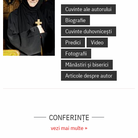
Cuvinte ale autorului
Biografie
Cuvinte duhovnicești
Predici
Video
Fotografii
Mănăstiri și biserici
Articole despre autor
CONFERINȚE
vezi mai multe »