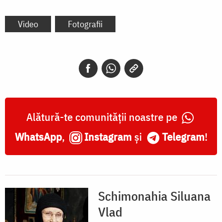
Video
Fotografii
Alătură-te comunității noastre pe
WhatsApp
,
Instagram
și
Telegram
!
Schimonahia Siluana
Vlad