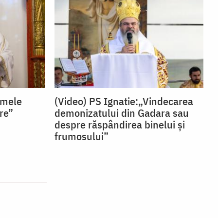
umele
(Video) PS Ignatie:„Vindecarea
ire”
demonizatului din Gadara sau
despre răspândirea binelui și
frumosului”