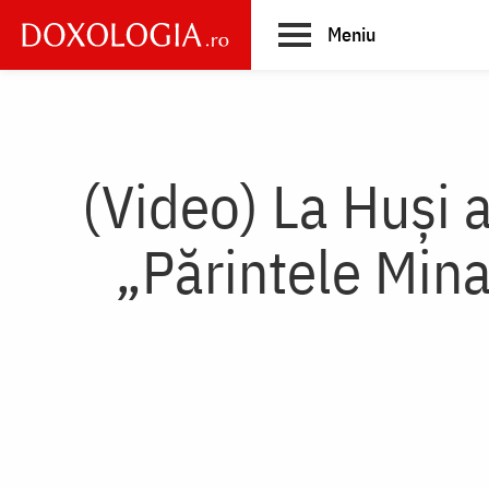
Skip
Meniu
to
main
Main
content
navigation
(Video) La Huși 
„Părintele Mina