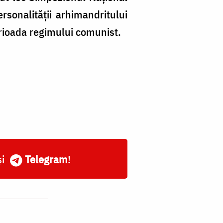
sonalității arhimandritului
erioada regimului comunist.
și
Telegram
!