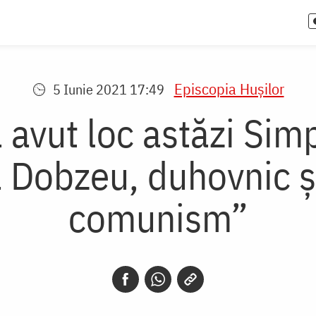
Episcopia Huşilor
5 Iunie 2021 17:49
a avut loc astăzi Sim
 Dobzeu, duhovnic și
comunism”