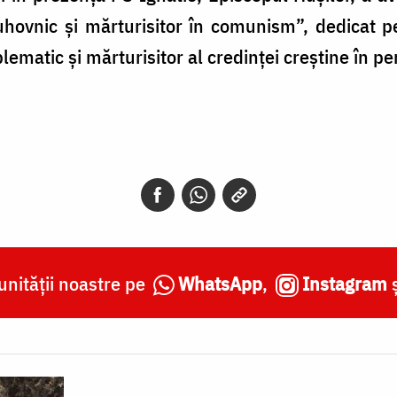
hovnic și mărturisitor în comunism”, dedicat per
matic și mărturisitor al credinței creștine în p
nității noastre pe
WhatsApp
,
Instagram