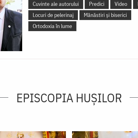
Cuvinte ale autorului
Predici
Video
Locuri de pelerinaj
Mănăstiri și biserici
Ortodoxia în lume
EPISCOPIA HUŞILOR