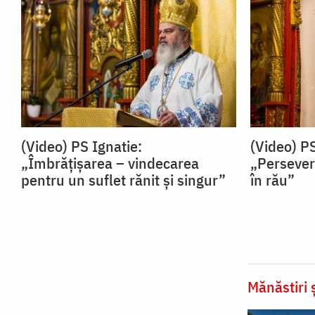
(Video) PS Ignatie:
(Video) PS
„Îmbrățișarea – vindecarea
„Persevere
pentru un suflet rănit și singur”
în rău”
Mănăstiri ș