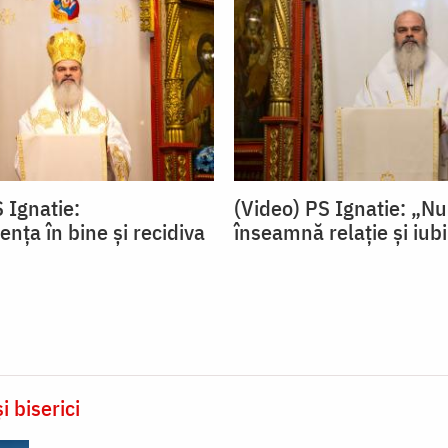
 Ignatie:
(Video) PS Ignatie: „N
nța în bine și recidiva
înseamnă relație și iub
i biserici