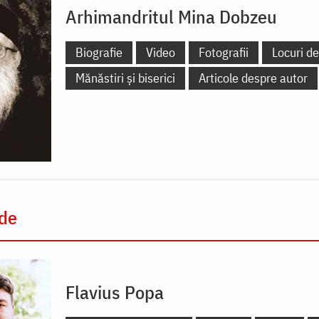
Arhimandritul Mina Dobzeu
Biografie
Video
Fotografii
Locuri de
Mănăstiri și biserici
Articole despre autor
 de
Flavius Popa