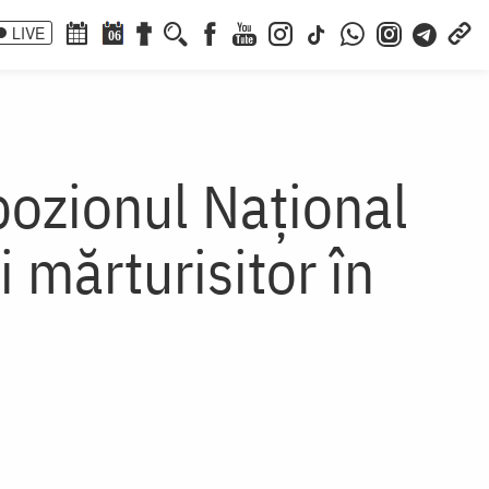
LIVE
06
pozionul Național
 mărturisitor în