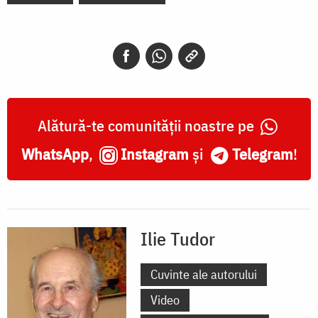
Alătură-te comunității noastre pe
WhatsApp
,
Instagram
și
Telegram
!
Ilie Tudor
Cuvinte ale autorului
Video