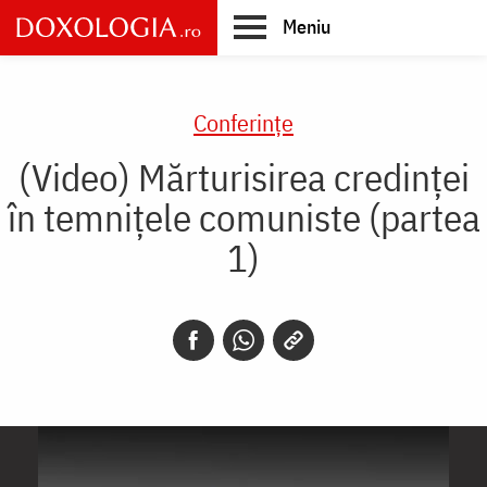
Skip
Meniu
to
main
Main
content
navigation
Conferințe
(Video) Mărturisirea credinței
în temnițele comuniste (partea
1)